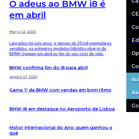
Ca
O adeus ao BMW i8 é
em abril
CE
Co
Março 12, 2020
Ed
Lançados há seis anos, e depois de 20 mil exemplares
vendidos, os primeiros modelos híbridos plug-in da
Op
BMW chegam em abril ao fim do seu ciclo de vida.
Co
BMW confirma fim do i8 para abril
Janeiro 15, 2020
Su
Gama 'i' da BMW com vendas em bom ritmo
As
Co
BMW i8 em destaque no Aeroporto de Lisboa
Motor Internacional do Ano: quem ganhou o
quê