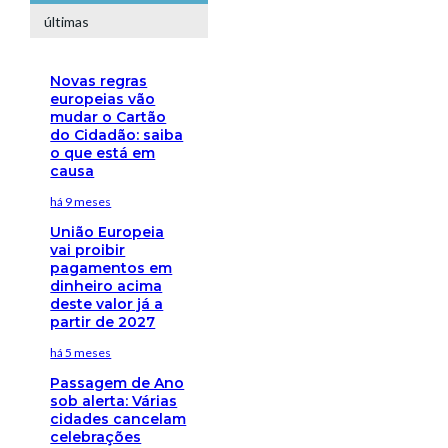
últimas
Novas regras
europeias vão
mudar o Cartão
do Cidadão: saiba
o que está em
causa
há 9 meses
União Europeia
vai proibir
pagamentos em
dinheiro acima
deste valor já a
partir de 2027
há 5 meses
Passagem de Ano
sob alerta: Várias
cidades cancelam
celebrações