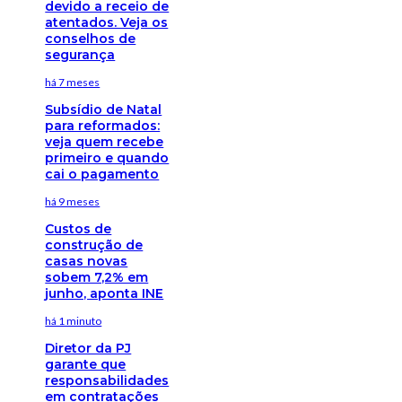
devido a receio de
atentados. Veja os
conselhos de
segurança
há 7 meses
Subsídio de Natal
para reformados:
veja quem recebe
primeiro e quando
cai o pagamento
há 9 meses
Custos de
construção de
casas novas
sobem 7,2% em
junho, aponta INE
há 1 minuto
Diretor da PJ
garante que
responsabilidades
em contratações