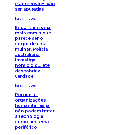
e apreensões vão
ser apuradas
há 5 minutos
Encontram uma
mala com o que
parece ser o
corpo de uma
mulher. Polícia
australiana
investiga
homicídio… até
descobrir a
verdade
há 6 minutos
Porque as
organizações
humanitárias já
não podem tratar
a tecnologia
como um tema
periférico