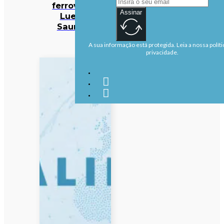
ferroviário
Assinar
Luena-
Saurimo
A sua informação está protegida. Leia a nossa políti
privacidade.