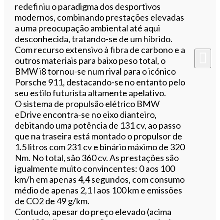
redefiniu o paradigma dos desportivos
modernos, combinando prestações elevadas
a uma preocupação ambiental até aqui
desconhecida, tratando-se de um híbrido.
Com recurso extensivo à fibra de carbono e a
outros materiais para baixo peso total, o
BMW i8 tornou-se num rival para o icónico
Porsche 911, destacando-se no entanto pelo
seu estilo futurista altamente apelativo.
O sistema de propulsão elétrico BMW
eDrive encontra-se no eixo dianteiro,
debitando uma potência de 131 cv, ao passo
que na traseira está montado o propulsor de
1.5 litros com 231 cv e binário máximo de 320
Nm. No total, são 360 cv. As prestações são
igualmente muito convincentes: 0 aos 100
km/h em apenas 4,4 segundos, com consumo
médio de apenas 2,1 l aos 100 km e emissões
de CO2 de 49 g/km.
Contudo, apesar do preço elevado (acima