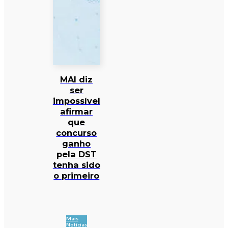
MAI diz
ser
impossível
afirmar
que
concurso
ganho
pela DST
tenha sido
o primeiro
Mais
Notícias