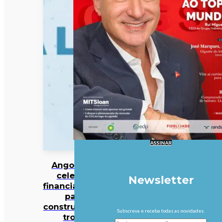
ASSINAR
Angola vai
celebrar
Newsletter
financiamento
para
construção do
Subscreva e receba todas as novidades.
troço