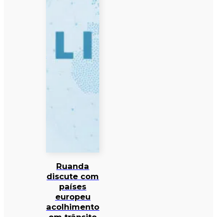
Ruanda
discute com
países
europeu
acolhimento