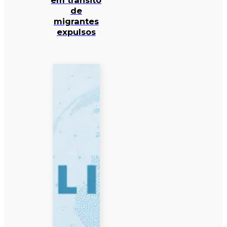
em trânsito
de
migrantes
expulsos