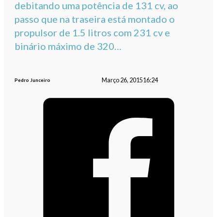
debitando uma potência de 131 cv, ao
passo que na traseira está montado o
propulsor de 1.5 litros com 231 cv e
binário máximo de 320…
Março 26, 2015
16:24
Pedro Junceiro