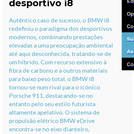
desportivo i8
Ed
Op
Autêntico caso de sucesso, o BMW i8
Co
redefiniu o paradigma dos desportivos
modernos, combinando prestações
Su
elevadas a uma preocupação ambiental
As
até aqui desconhecida, tratando-se de
um híbrido. Com recurso extensivo à
Co
fibra de carbono e a outros materiais
para baixo peso total, o BMW i8
tornou-se num rival para o icónico
Porsche 911, destacando-se no
entanto pelo seu estilo futurista
altamente apelativo. O sistema de
propulsão elétrico BMW eDrive
encontra-se no eixo dianteiro,