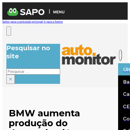
MENU
Saltar para o conteúdo principal
Ir para o footer
Pesquisar no
site
Úl
Pesquisar
×
Ba
Ca
CE
BMW aumenta
Co
produção do