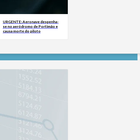
URGENTE: Aeronave despenha-
se no aeródromo de Portimão e
causa morte do piloto