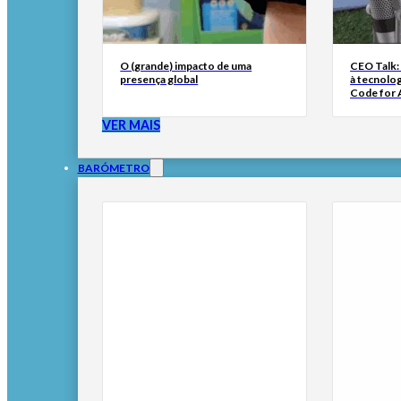
O (grande) impacto de uma
CEO Talk:
presença global
à tecnolog
Code for A
VER MAIS
BARÓMETRO