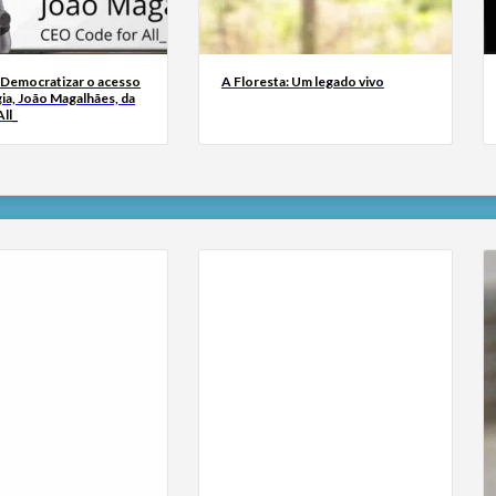
 Democratizar o acesso
A Floresta: Um legado vivo
ia, João Magalhães, da
ll_