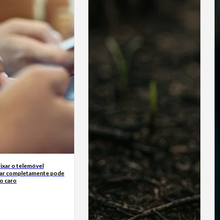
ixar o telemóvel
ar completamente pode
o caro