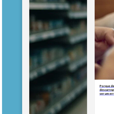
Porque de
descarreg
ser um err