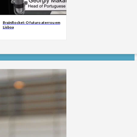
BrainRocket: O futuro aterrou em
Lisboa