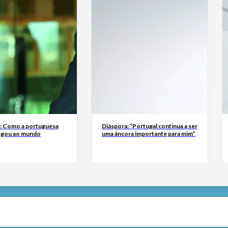
a: Como a portuguesa
Diáspora: “Portugal continua a ser
egou ao mundo
uma âncora importante para mim”