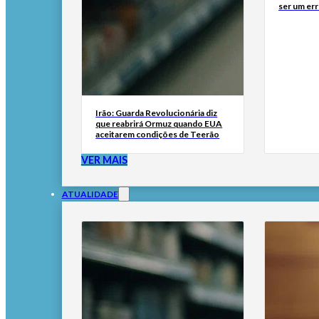
ser um err
Irão: Guarda Revolucionária diz
que reabrirá Ormuz quando EUA
aceitarem condições de Teerão
VER MAIS
ATUALIDADE