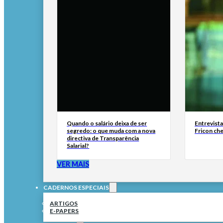
Quando o salário deixa de ser
Entrevist
segredo: o que muda com a nova
Fricon ch
directiva de Transparência
Salarial?
VER MAIS
CADERNOS ESPECIAIS
ARTIGOS
E-PAPERS