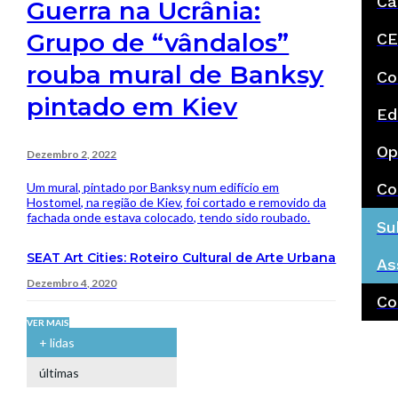
Ca
Guerra na Ucrânia:
Grupo de “vândalos”
CE
rouba mural de Banksy
Co
pintado em Kiev
Ed
Op
Dezembro 2, 2022
Um mural, pintado por Banksy num edifício em
Co
Hostomel, na região de Kiev, foi cortado e removido da
fachada onde estava colocado, tendo sido roubado.
Su
SEAT Art Cities: Roteiro Cultural de Arte Urbana
As
Dezembro 4, 2020
Co
VER MAIS
+ lidas
últimas