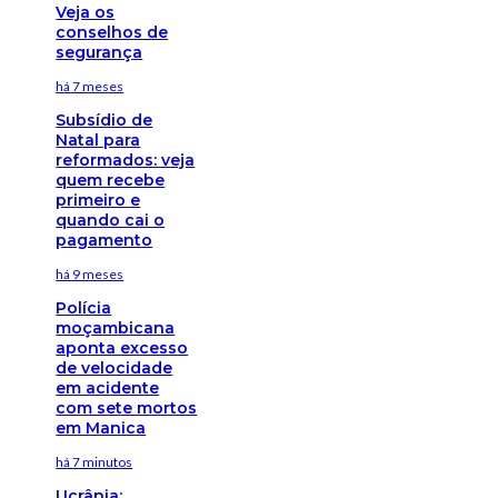
Veja os
conselhos de
segurança
há 7 meses
Subsídio de
Natal para
reformados: veja
quem recebe
primeiro e
quando cai o
pagamento
há 9 meses
Polícia
moçambicana
aponta excesso
de velocidade
em acidente
com sete mortos
em Manica
há 7 minutos
Ucrânia: