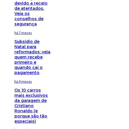
devido a receio
de atentados.
Veja os
conselhos de
segurança
há 7 meses
Subsídio de
Natal para
reformados: veja
quem recebe
primeiro e
quando cai o
pagamento
há 9 meses
Os 10 carros
mais exclusivos
da garagem de
Cristiano
Ronaldo (e
porque são tão
especiais)