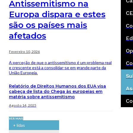
Ca
Antissemitismo na
Europa dispara e estes
CE
são os países mais
Co
afetados
Ed
Op
Fevereiro 10, 2026
A perceção de que o antissemitismo é um problema real
Co
e crescente está a consolidar-se em grande parte da
União Europeia.
Su
Relatório de Direitos Humanos dos EUA visa
As
cabeça de lista do Chega às europeias em
matéria sobre antissemitismo
Co
Agosto 14, 2025
VER MAIS
+ lidas