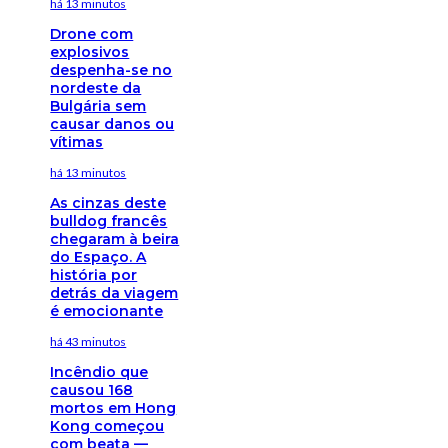
há 13 minutos
Drone com
explosivos
despenha-se no
nordeste da
Bulgária sem
causar danos ou
vítimas
há 13 minutos
As cinzas deste
bulldog francês
chegaram à beira
do Espaço. A
história por
detrás da viagem
é emocionante
há 43 minutos
Incêndio que
causou 168
mortos em Hong
Kong começou
com beata —