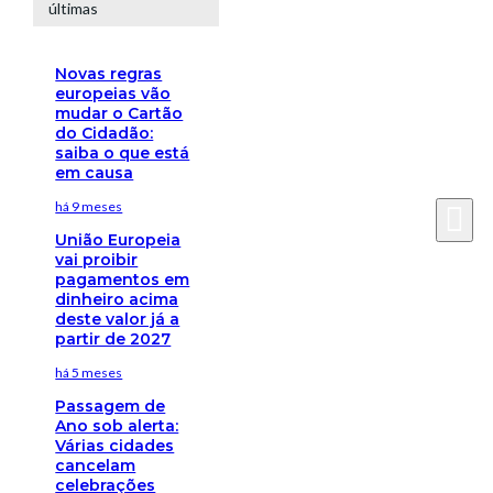
últimas
Novas regras
europeias vão
mudar o Cartão
do Cidadão:
saiba o que está
em causa
há 9 meses
União Europeia
vai proibir
pagamentos em
dinheiro acima
deste valor já a
partir de 2027
há 5 meses
Passagem de
Ano sob alerta:
Várias cidades
cancelam
celebrações