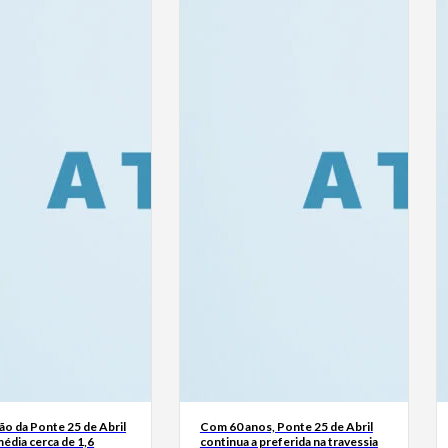
o da Ponte 25 de Abril
Com 60 anos, Ponte 25 de Abril
édia cerca de 1,6
continua a preferida na travessia