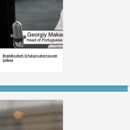
BrainRocket: O futuro aterrou em
Lisboa