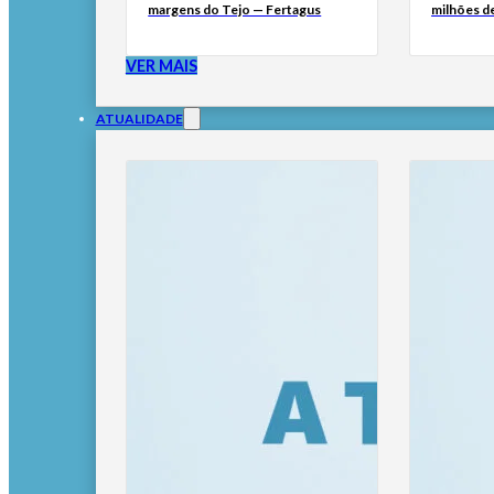
margens do Tejo — Fertagus
milhões de
VER MAIS
ATUALIDADE