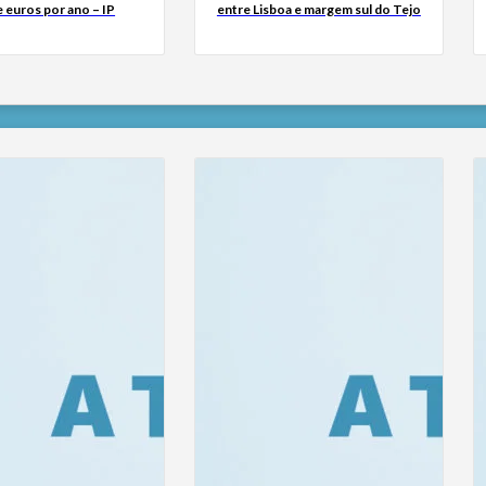
 euros por ano – IP
entre Lisboa e margem sul do Tejo