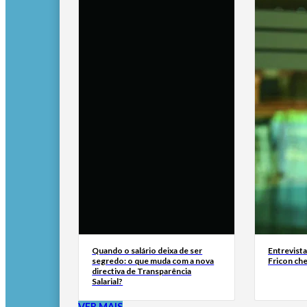
Quando o salário deixa de ser
Entrevist
segredo: o que muda com a nova
Fricon ch
directiva de Transparência
Salarial?
VER MAIS