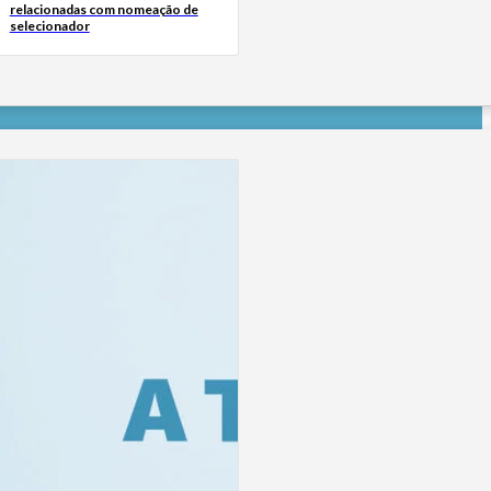
relacionadas com nomeação de
selecionador