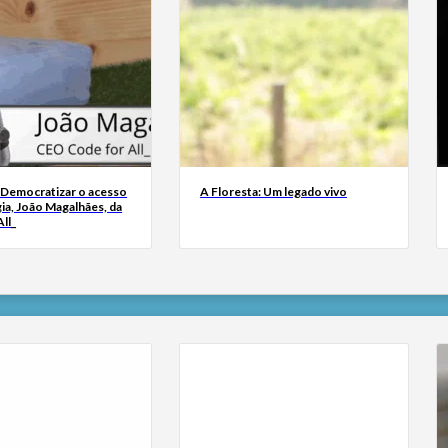
 Democratizar o acesso
A Floresta: Um legado vivo
ia, João Magalhães, da
ll_