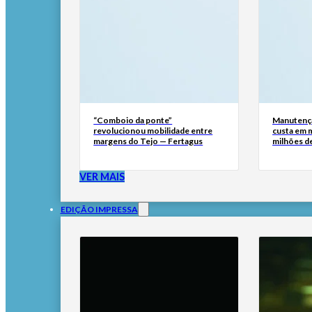
“Comboio da ponte”
Manutençã
revolucionou mobilidade entre
custa em m
margens do Tejo — Fertagus
milhões de
VER MAIS
EDIÇÃO IMPRESSA