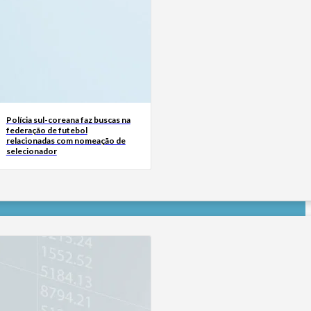
Polícia sul-coreana faz buscas na
federação de futebol
relacionadas com nomeação de
selecionador