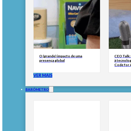
O (grande) impacto de uma
CEO Talk:
presença global
à tecnolog
Code for A
VER MAIS
BARÓMETRO