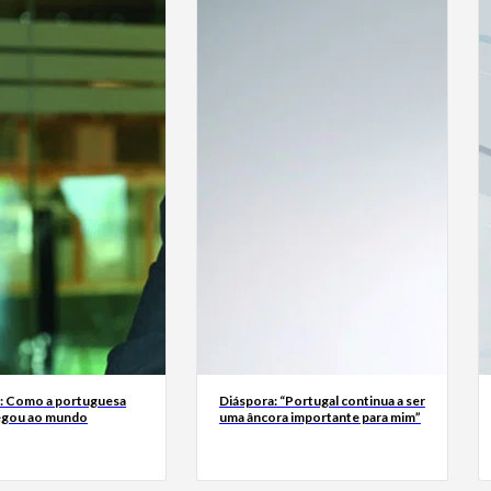
a: Como a portuguesa
Diáspora: “Portugal continua a ser
egou ao mundo
uma âncora importante para mim”