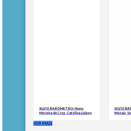
XLVIII BARÓMETRO: Nuno
XLVIII B
Moreira da Cruz, Católica Lisbon
Morais, S
VER MAIS