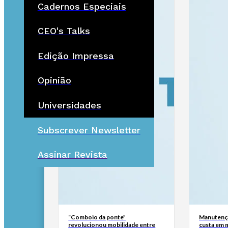
Cadernos Especiais
CEO's Talks
Edição Impressa
Opinião
Universidades
Subscrever Newsletter
Assinar Revista
“Comboio da ponte”
Manutençã
revolucionou mobilidade entre
custa em m