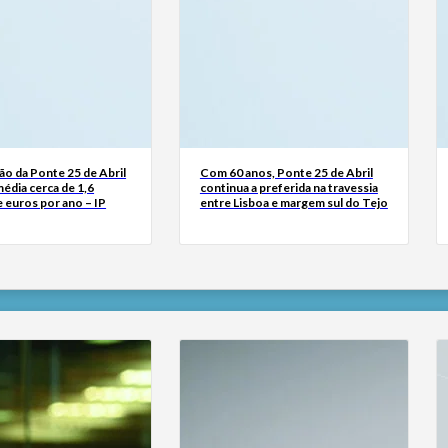
o da Ponte 25 de Abril
Com 60 anos, Ponte 25 de Abril
édia cerca de 1,6
continua a preferida na travessia
 euros por ano – IP
entre Lisboa e margem sul do Tejo