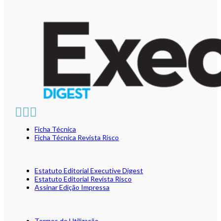
Ficha Técnica
Ficha Técnica Revista Risco
Estatuto Editorial Executive Digest
Estatuto Editorial Revista Risco
Assinar Edição Impressa
Termos de Utilização