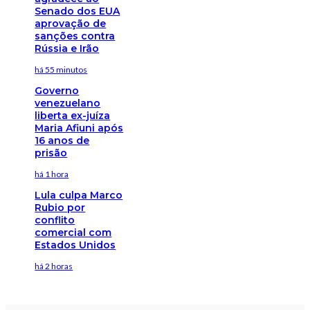
Senado dos EUA
aprovação de
sanções contra
Rússia e Irão
há 55 minutos
Governo
venezuelano
liberta ex-juíza
Maria Afiuni após
16 anos de
prisão
há 1 hora
Lula culpa Marco
Rubio por
conflito
comercial com
Estados Unidos
há 2 horas