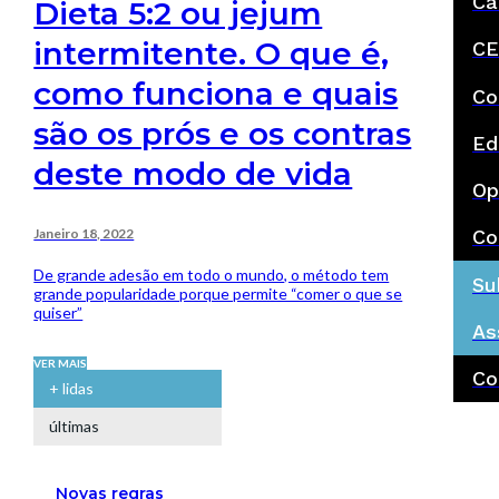
Ca
Dieta 5:2 ou jejum
intermitente. O que é,
CE
como funciona e quais
Co
são os prós e os contras
Ed
deste modo de vida
Op
Janeiro 18, 2022
Co
De grande adesão em todo o mundo, o método tem
Su
grande popularidade porque permite “comer o que se
quiser”
As
VER MAIS
Co
+ lidas
últimas
Novas regras