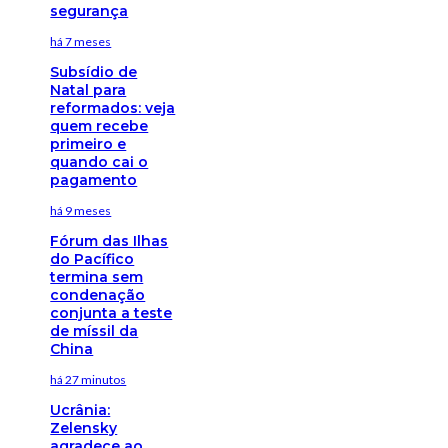
segurança
há 7 meses
Subsídio de
Natal para
reformados: veja
quem recebe
primeiro e
quando cai o
pagamento
há 9 meses
Fórum das Ilhas
do Pacífico
termina sem
condenação
conjunta a teste
de míssil da
China
há 27 minutos
Ucrânia:
Zelensky
agradece ao