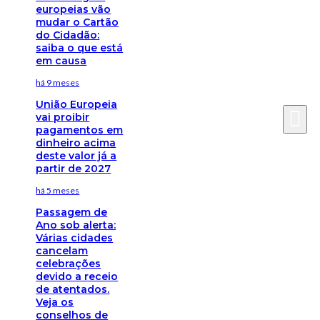
europeias vão
mudar o Cartão
do Cidadão:
saiba o que está
em causa
há 9 meses
União Europeia
vai proibir
pagamentos em
dinheiro acima
deste valor já a
partir de 2027
há 5 meses
Passagem de
Ano sob alerta:
Várias cidades
cancelam
celebrações
devido a receio
de atentados.
Veja os
conselhos de