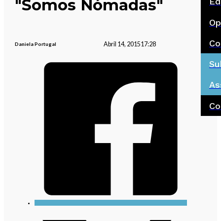
"Somos Nómadas"
Ed
Op
Co
Abril 14, 2015
17:28
Daniela Portugal
Su
As
Co