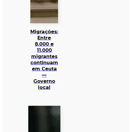
Migrações:
Entre
8.000 e
11.000
migrantes
continuam
em Ceuta
—
Governo
local