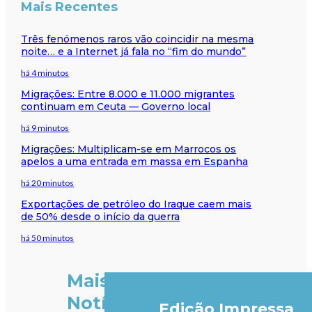
Mais Recentes
Três fenómenos raros vão coincidir na mesma
noite… e a Internet já fala no “fim do mundo”
há 4 minutos
Migrações: Entre 8.000 e 11.000 migrantes
continuam em Ceuta — Governo local
há 9 minutos
Migrações: Multiplicam-se em Marrocos os
apelos a uma entrada em massa em Espanha
há 20 minutos
Exportações de petróleo do Iraque caem mais
de 50% desde o início da guerra
há 50 minutos
Mais
Notícias
Edição Impressa