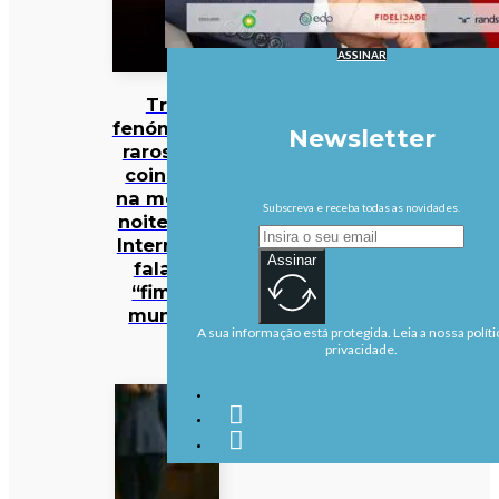
ASSINAR
Três
fenómenos
Newsletter
raros vão
coincidir
na mesma
Subscreva e receba todas as novidades.
noite… e a
Internet já
Assinar
fala no
“fim do
mundo”
A sua informação está protegida. Leia a nossa políti
privacidade.