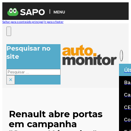
MENU
Saltar para o conteúdo principal
Ir para o footer
Pesquisar no
site
Úl
Pesquisar
×
Ba
Ca
CE
Renault abre portas
Co
em campanha