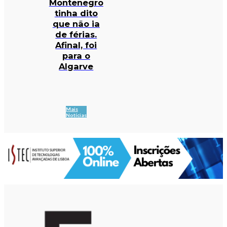
Montenegro
tinha dito
que não ia
de férias.
Afinal, foi
para o
Algarve
Mais
Notícias