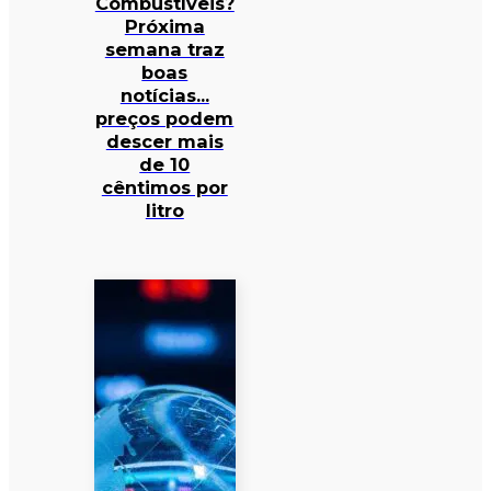
Combustíveis?
Próxima
semana traz
boas
notícias…
preços podem
descer mais
de 10
cêntimos por
litro