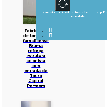
A sua informação está protegida. Leia a nossa políti
privacidade.
Fabricante
de torneiras
famalicense
Bruma
reforça
estrutura
acionista
com
entrada da
Touro
Capital
Partners