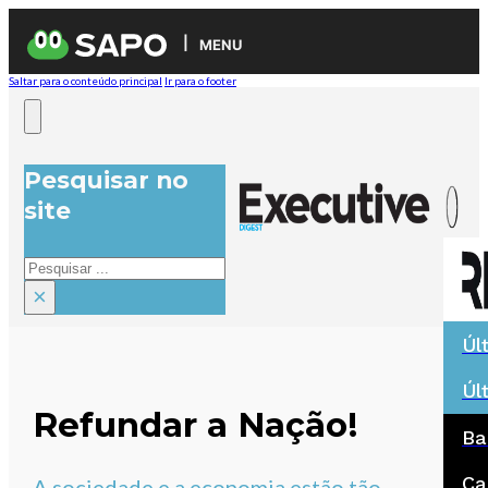
MENU
Saltar para o conteúdo principal
Ir para o footer
Pesquisar no
site
Pesquisar
×
Úl
Úl
Refundar a Nação!
Ba
Ca
A sociedade e a economia estão tão