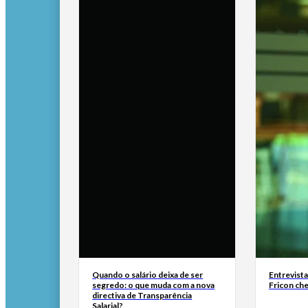
Quando o salário deixa de ser
Entrevist
segredo: o que muda com a nova
Fricon ch
directiva de Transparência
Salarial?