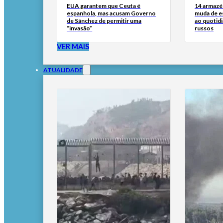
EUA garantem que Ceuta é
14 armazén
espanhola, mas acusam Governo
muda de es
de Sánchez de permitir uma
ao quotid
“invasão”
russos
VER MAIS
ATUALIDADE