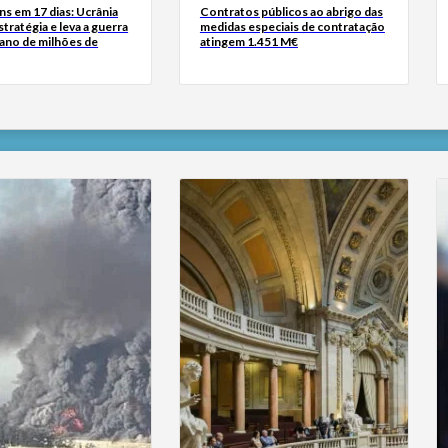
s em 17 dias: Ucrânia
Contratos públicos ao abrigo das
tratégia e leva a guerra
medidas especiais de contratação
iano de milhões de
atingem 1.451 M€