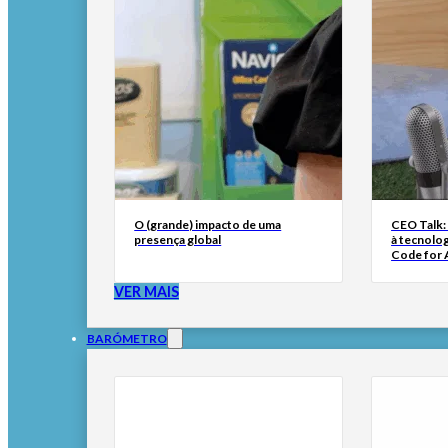
O (grande) impacto de uma
CEO Talk:
presença global
à tecnolog
Code for A
VER MAIS
BARÓMETRO