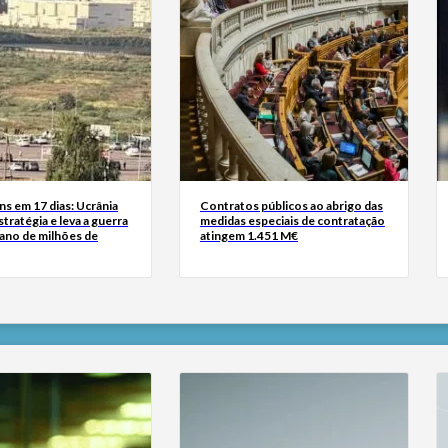
s em 17 dias: Ucrânia
Contratos públicos ao abrigo das
tratégia e leva a guerra
medidas especiais de contratação
iano de milhões de
atingem 1.451 M€