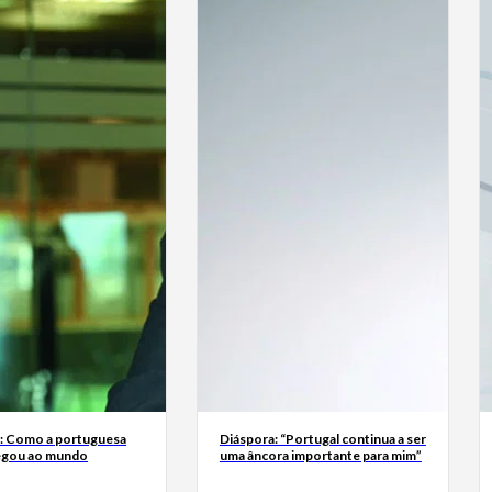
a: Como a portuguesa
Diáspora: “Portugal continua a ser
egou ao mundo
uma âncora importante para mim”