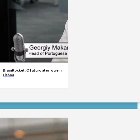
BrainRocket: O futuro aterrou em
Lisboa