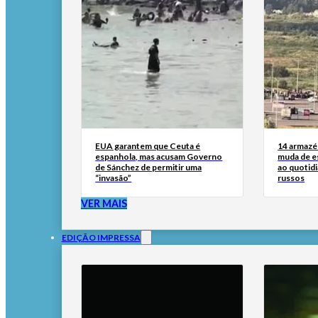
EUA garantem que Ceuta é
14 armazén
espanhola, mas acusam Governo
muda de es
de Sánchez de permitir uma
ao quotid
“invasão”
russos
VER MAIS
EDIÇÃO IMPRESSA