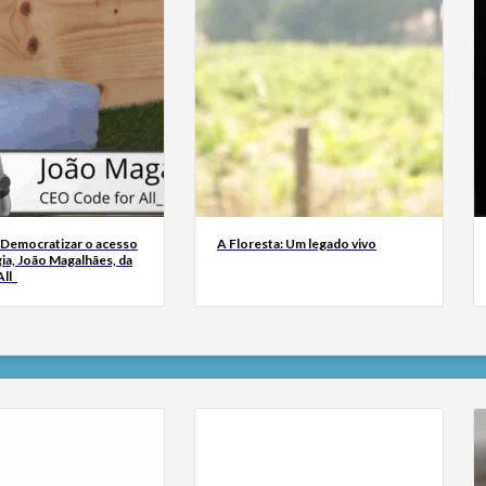
 Democratizar o acesso
A Floresta: Um legado vivo
ia, João Magalhães, da
ll_