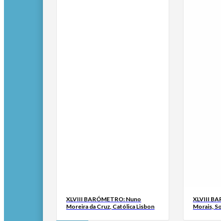
XLVIII BARÓMETRO: Nuno
XLVIII B
Moreira da Cruz, Católica Lisbon
Morais, S