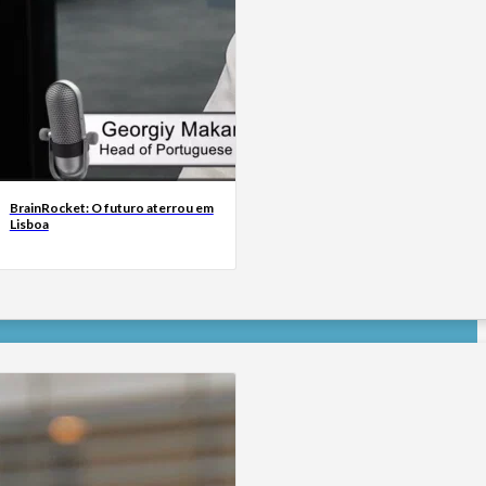
BrainRocket: O futuro aterrou em
Lisboa