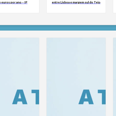
 euros por ano – IP
entre Lisboa e margem sul do Tejo