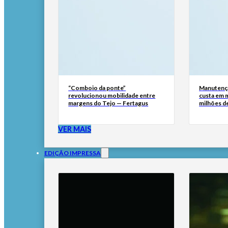
“Comboio da ponte”
Manutençã
revolucionou mobilidade entre
custa em m
margens do Tejo — Fertagus
milhões de
VER MAIS
EDIÇÃO IMPRESSA