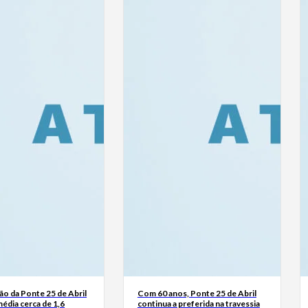
o da Ponte 25 de Abril
Com 60 anos, Ponte 25 de Abril
édia cerca de 1,6
continua a preferida na travessia