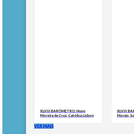
XLVIII BARÓMETRO: Nuno
XLVIII B
Moreira da Cruz, Católica Lisbon
Morais, S
VER MAIS