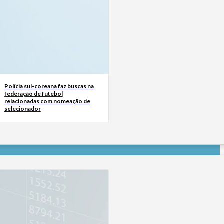
Polícia sul-coreana faz buscas na
federação de futebol
relacionadas com nomeação de
selecionador