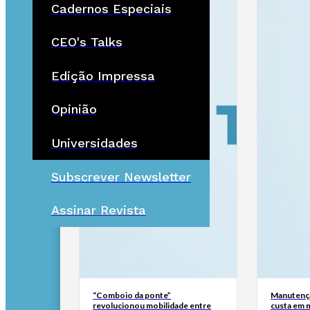
Cadernos Especiais
CEO's Talks
Edição Impressa
Opinião
Universidades
Subscrever Newsletter
Assinar Revista
“Comboio da ponte”
Manutençã
revolucionou mobilidade entre
custa em m