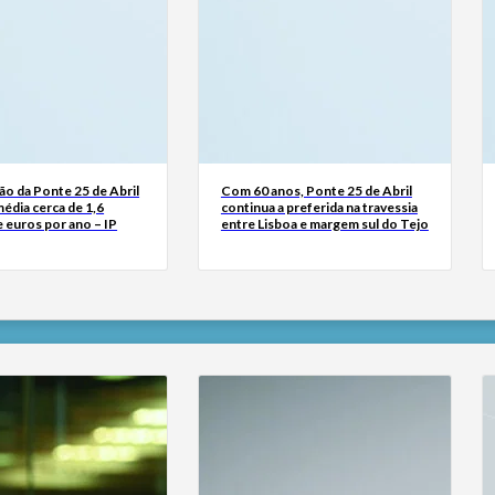
o da Ponte 25 de Abril
Com 60 anos, Ponte 25 de Abril
édia cerca de 1,6
continua a preferida na travessia
 euros por ano – IP
entre Lisboa e margem sul do Tejo