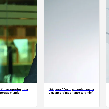
a: Como a portuguesa
Diáspora: “Portugal continua a ser
egou ao mundo
uma âncora importante para mim”