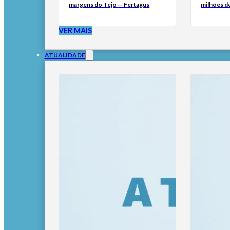
margens do Tejo — Fertagus
milhões de
VER MAIS
ATUALIDADE