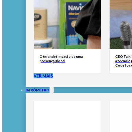
O (grande) impacto de uma
CEO Talk:
presença global
à tecnolog
Code for A
VER MAIS
BARÓMETRO