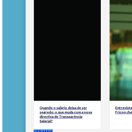
Quando o salário deixa de ser
Entrevist
segredo: o que muda com a nova
Fricon ch
directiva de Transparência
Salarial?
VER MAIS