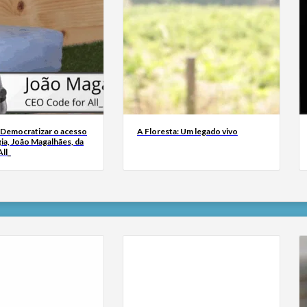
 Democratizar o acesso
A Floresta: Um legado vivo
ia, João Magalhães, da
ll_