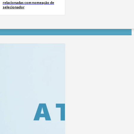
relacionadas com nomeação de
selecionador