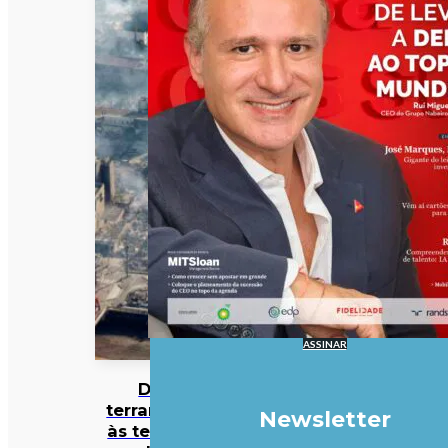
ASSINAR
Do
terramoto
Newsletter
às teorias