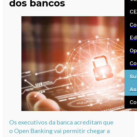
dos bancos
CE
Co
Ed
Op
Co
Su
As
Co
Os executivos da banca acreditam que
o Open Banking vai permitir chegar a