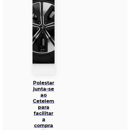
Polestar
junta-se
ao
Cetelem
para
facilitar
a
compra