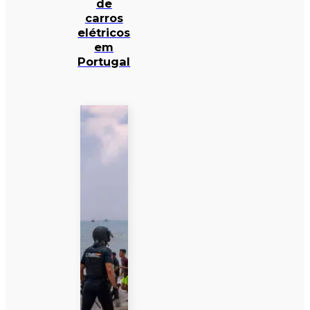
de
carros
elétricos
em
Portugal