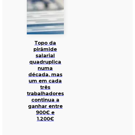
Topo da
pirâmide
salarial
quadruplica
numa
década, mas
um em cada
três
trabalhadores
continua a
ganhar entre
900€ e
1.200€