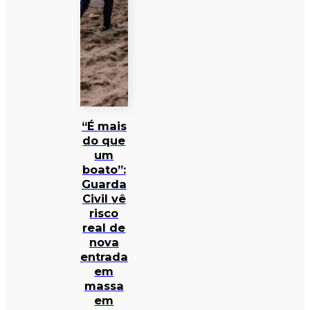
“É mais
do que
um
boato”:
Guarda
Civil vê
risco
real de
nova
entrada
em
massa
em