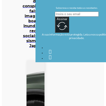
da
conspiração:
Subscreva e receba todas as novidades.
falsas
imagens e
Assinar
boatos
inundam as
redes
A sua informação está protegida. Leia a nossa políti
sociais após
privacidade.
sismo no
Japão