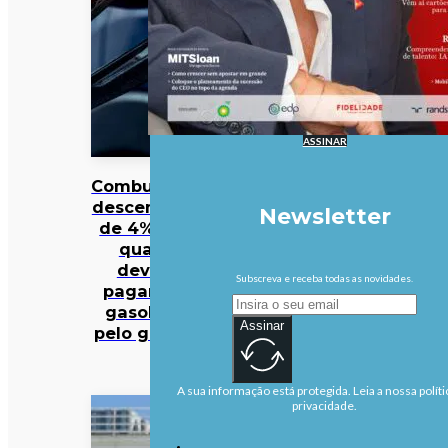
ASSINAR
Combustíveis
descem mais
Newsletter
de 4%. Veja
quanto
deveria
Subscreva e receba todas as novidades.
pagar pela
gasolina e
Assinar
pelo gasóleo
A sua informação está protegida. Leia a nossa políti
privacidade.