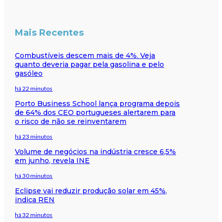
Mais Recentes
Combustíveis descem mais de 4%. Veja
quanto deveria pagar pela gasolina e pelo
gasóleo
há 22 minutos
Porto Business School lança programa depois
de 64% dos CEO portugueses alertarem para
o risco de não se reinventarem
há 23 minutos
Volume de negócios na indústria cresce 6,5%
em junho, revela INE
há 30 minutos
Eclipse vai reduzir produção solar em 45%,
indica REN
há 32 minutos