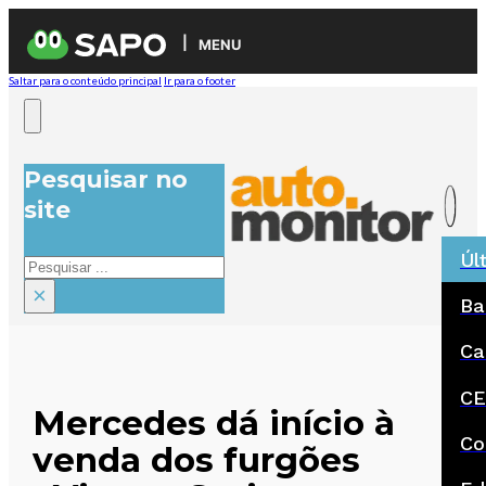
MENU
Saltar para o conteúdo principal
Ir para o footer
Pesquisar no
site
Úl
Pesquisar
×
Ba
Ca
CE
Mercedes dá início à
Co
venda dos furgões