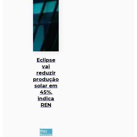
Eclipse
vai
reduzir
produção
solar em
45%,
indica
REN
Mais
Notícias