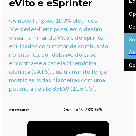
eVito e eSprinter
Ed
Op
Os novo furgões 100% elétricos
Co
Mercedes-Benz possuem o design
visual familiar do Vito e do Sprinter
Su
equipados com motor de combustão,
As
no entanto, por debaixo do capô
encontra-se a cadeia cinemática
Co
elétrica (eATS), que transmite força
motriz às rodas dianteiras com uma
potência de até 85kW (116 CV).
Outubro 15, 2020
10:45
Automonitor