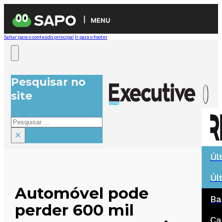
MENU
Saltar para o conteúdo principal
Ir para o footer
Pesquisar no
site
Pesquisar
×
Úl
Úl
Automóvel pode
Ba
perder 600 mil
Ca