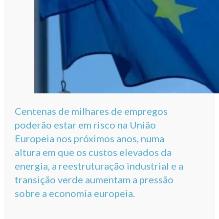
Centenas de milhares de empregos
poderão estar em risco na União
Europeia nos próximos anos, numa
altura em que os custos elevados da
energia, a reestruturação industrial e a
transição verde aumentam a pressão
sobre a economia europeia.