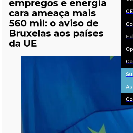
empregos e energia
cara ameaça mais
CE
560 mil: o aviso de
Co
Bruxelas aos países
Ed
da UE
Op
Co
Su
As
Co