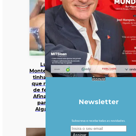
Luís
Montenegro
tinha dito
ASSINAR
que não ia
de férias.
Afinal, foi
Newsletter
para o
Algarve
Subscreva e receba todas as novidades.
Assinar