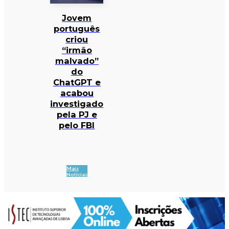
Jovem
português
criou
“irmão
malvado”
do
ChatGPT e
acabou
investigado
pela PJ e
pelo FBI
Mais
Notícias