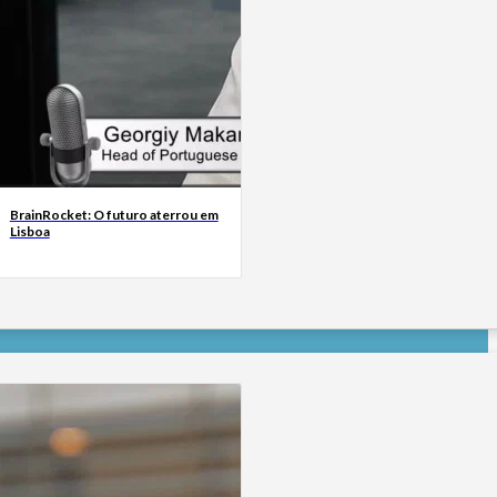
BrainRocket: O futuro aterrou em
Lisboa