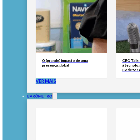
O (grande) impacto de uma
CEO Talk:
presença global
à tecnolog
Code for A
VER MAIS
BARÓMETRO