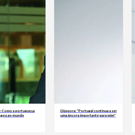
a: Como a portuguesa
Diáspora: “Portugal continua a ser
egou ao mundo
uma âncora importante para mim”