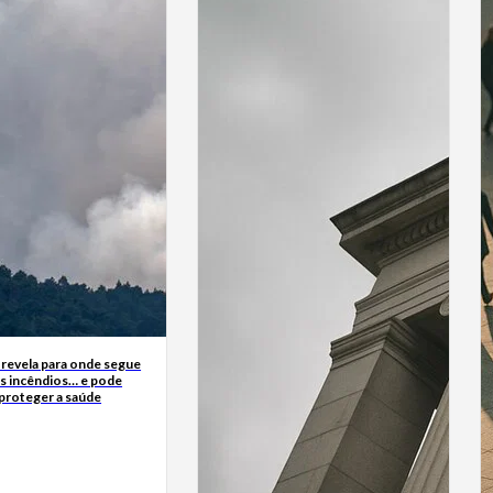
 revela para onde segue
s incêndios… e pode
 proteger a saúde