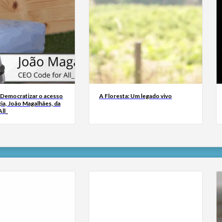
 Democratizar o acesso
A Floresta: Um legado vivo
ia, João Magalhães, da
ll_