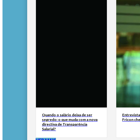
Quando o salário deixa de ser
Entrevist
segredo: o que muda com a nova
Fricon ch
directiva de Transparência
Salarial?