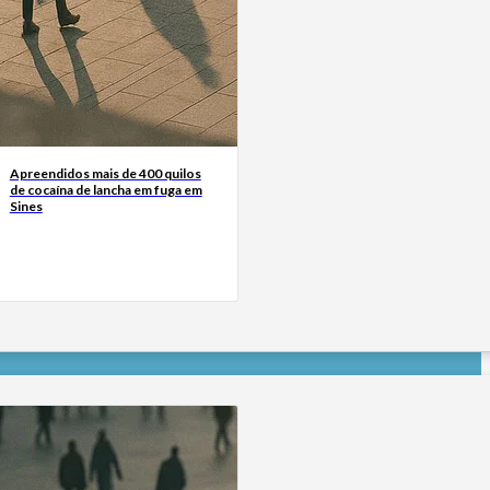
Apreendidos mais de 400 quilos
de cocaína de lancha em fuga em
Sines