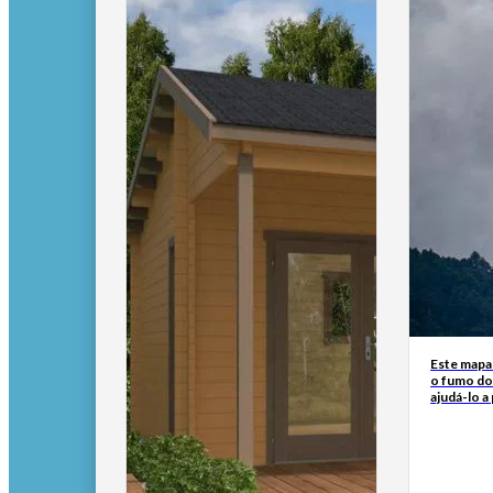
Este mapa
o fumo do
ajudá-lo a