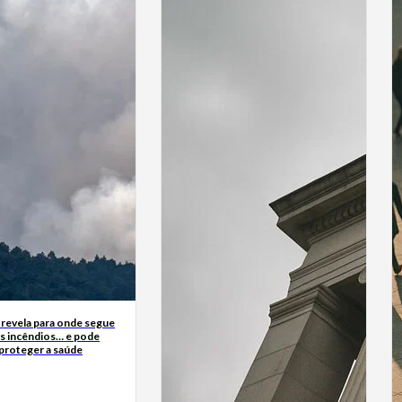
 revela para onde segue
s incêndios… e pode
 proteger a saúde