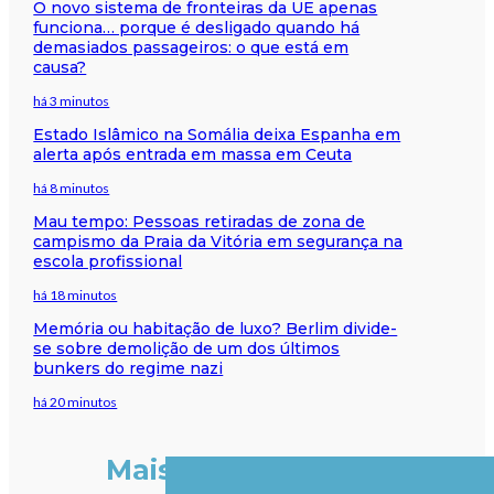
O novo sistema de fronteiras da UE apenas
funciona… porque é desligado quando há
demasiados passageiros: o que está em
causa?
há 3 minutos
Estado Islâmico na Somália deixa Espanha em
alerta após entrada em massa em Ceuta
há 8 minutos
Mau tempo: Pessoas retiradas de zona de
campismo da Praia da Vitória em segurança na
escola profissional
há 18 minutos
Memória ou habitação de luxo? Berlim divide-
se sobre demolição de um dos últimos
bunkers do regime nazi
há 20 minutos
Mais