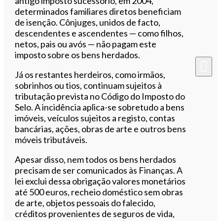
antigo imposto sucessório, em 2004,
determinados familiares diretos beneficiam
de isenção. Cônjuges, unidos de facto,
descendentes e ascendentes — como filhos,
netos, pais ou avós — não pagam este
imposto sobre os bens herdados.
Já os restantes herdeiros, como irmãos,
sobrinhos ou tios, continuam sujeitos à
tributação prevista no Código do Imposto do
Selo. A incidência aplica-se sobretudo a bens
imóveis, veículos sujeitos a registo, contas
bancárias, ações, obras de arte e outros bens
móveis tributáveis.
Apesar disso, nem todos os bens herdados
precisam de ser comunicados às Finanças. A
lei exclui dessa obrigação valores monetários
até 500 euros, recheio doméstico sem obras
de arte, objetos pessoais do falecido,
créditos provenientes de seguros de vida,