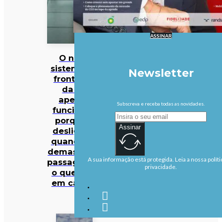
ASSINAR
O novo
sistema de
Newsletter
fronteiras
da UE
apenas
Subscreva e receba todas as novidades.
funciona…
porque é
Assinar
desligado
quando há
demasiados
A sua informação está protegida. Leia a nossa políti
passageiros:
privacidade.
o que está
em causa?