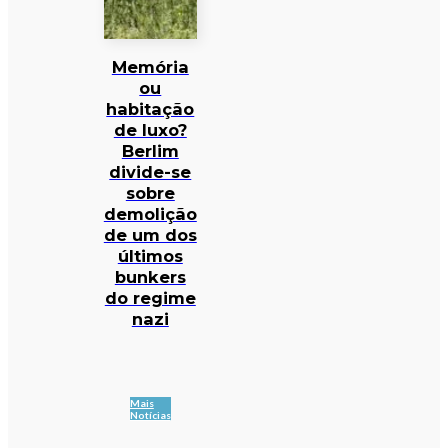
Memória
ou
habitação
de luxo?
Berlim
divide-se
sobre
demolição
de um dos
últimos
bunkers
do regime
nazi
Mais
Notícias