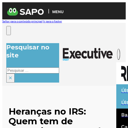
MENU
Saltar para o conteúdo principal
Ir para o footer
Pesquisar no
site
Pesquisar
×
Úl
Úl
Heranças no IRS:
Ba
Quem tem de
Ca