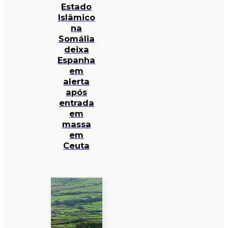
Estado
Islâmico
na
Somália
deixa
Espanha
em
alerta
após
entrada
em
massa
em
Ceuta