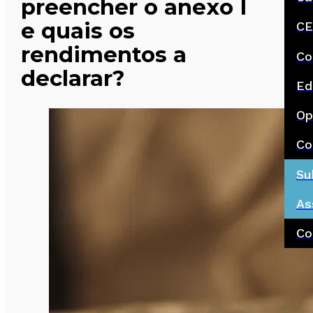
preencher o anexo I
e quais os
CE
rendimentos a
Co
declarar?
Ed
Op
Co
Su
As
Co