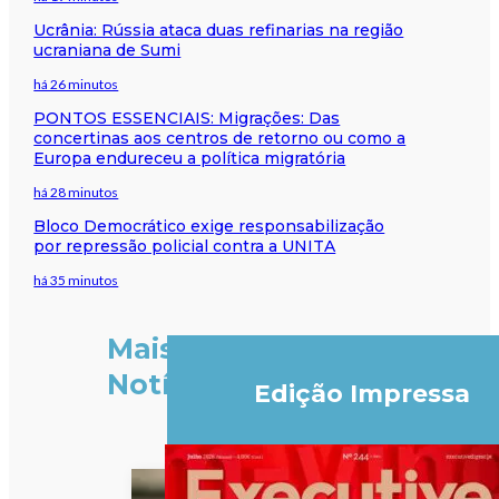
Ucrânia: Rússia ataca duas refinarias na região
ucraniana de Sumi
há 26 minutos
PONTOS ESSENCIAIS: Migrações: Das
concertinas aos centros de retorno ou como a
Europa endureceu a política migratória
há 28 minutos
Bloco Democrático exige responsabilização
por repressão policial contra a UNITA
há 35 minutos
Mais
Notícias
Edição Impressa