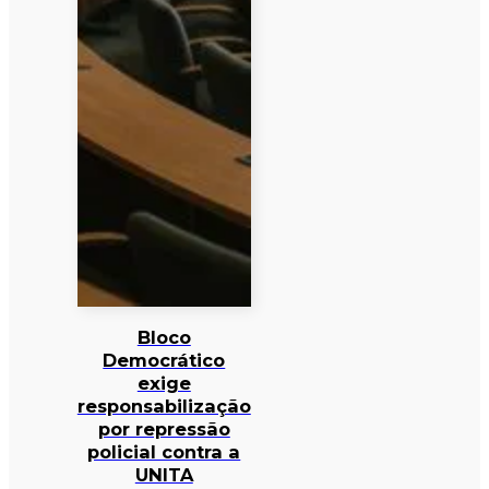
Bloco
Democrático
exige
responsabilização
por repressão
policial contra a
UNITA