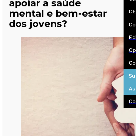
apoiar a saúde
mental e bem-estar
CE
dos jovens?
Co
Ed
Op
Co
Su
As
Co