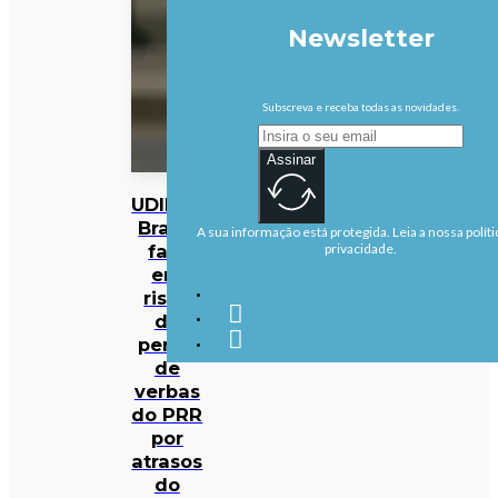
Newsletter
Subscreva e receba todas as novidades.
Assinar
UDIPSS
Braga
A sua informação está protegida. Leia a nossa políti
fala
privacidade.
em
risco
de
perda
de
verbas
do PRR
por
atrasos
do