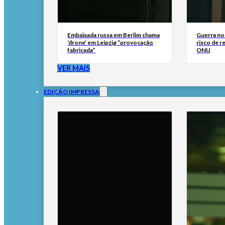
Embaixada russa em Berlim chama
Guerra no
‘drone’ em Leipzig “provocação
risco de r
fabricada”
ONU
VER MAIS
EDIÇÃO IMPRESSA