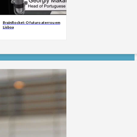
BrainRocket: O futuro aterrou em
Lisboa