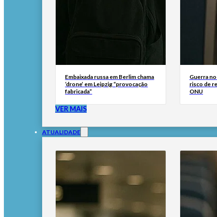
Embaixada russa em Berlim chama
Guerra no
‘drone’ em Leipzig “provocação
risco de r
fabricada”
ONU
VER MAIS
ATUALIDADE