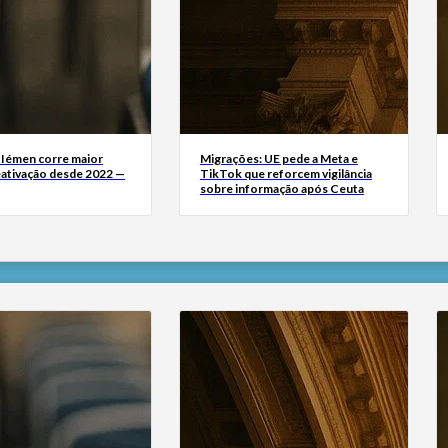
 Iémen corre maior
Migrações: UE pede a Meta e
eativação desde 2022 —
TikTok que reforcem vigilância
sobre informação após Ceuta