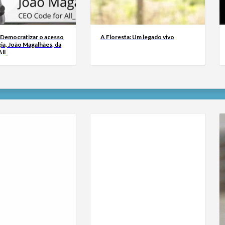
 Democratizar o acesso
A Floresta: Um legado vivo
ia, João Magalhães, da
ll_