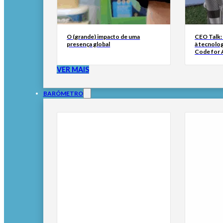
O (grande) impacto de uma
CEO Talk:
presença global
à tecnolog
Code for A
VER MAIS
BARÓMETRO