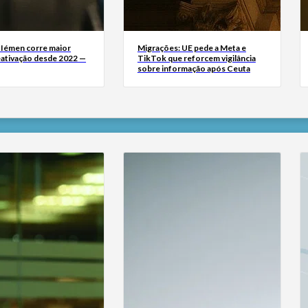
 Iémen corre maior
Migrações: UE pede a Meta e
eativação desde 2022 —
TikTok que reforcem vigilância
sobre informação após Ceuta