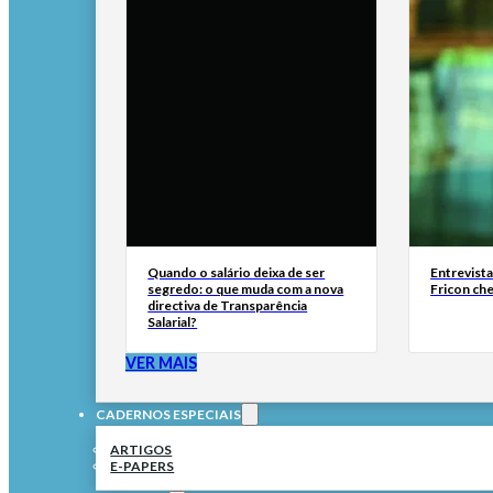
Quando o salário deixa de ser
Entrevist
segredo: o que muda com a nova
Fricon ch
directiva de Transparência
Salarial?
VER MAIS
CADERNOS ESPECIAIS
ARTIGOS
E-PAPERS