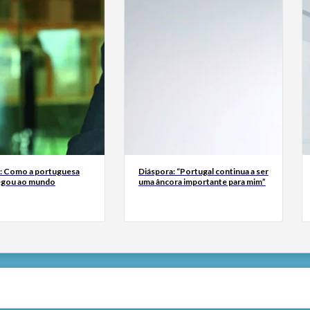
a: Como a portuguesa
Diáspora: “Portugal continua a ser
egou ao mundo
uma âncora importante para mim”