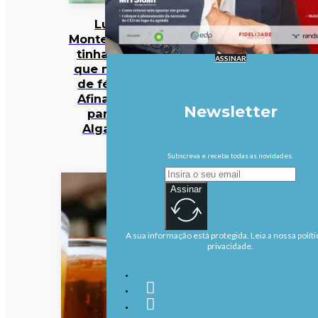
Luís
Montenegro
tinha dito
ASSINAR
que não ia
de férias.
Afinal, foi
Newsletter
para o
Algarve
Subscreva e receba todas as novidades.
Assinar
A sua informação está protegida. Leia a nossa políti
privacidade.