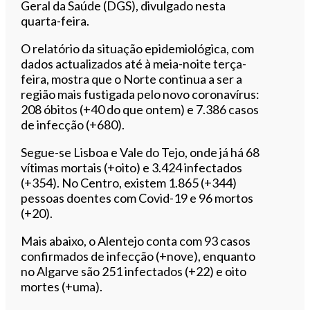
Geral da Saúde (DGS), divulgado nesta
quarta-feira.
O relatório da situação epidemiológica, com
dados actualizados até à meia-noite terça-
feira, mostra que o Norte continua a ser a
região mais fustigada pelo novo coronavírus:
208 óbitos (+40 do que ontem) e 7.386 casos
de infecção (+680).
Segue-se Lisboa e Vale do Tejo, onde já há 68
vítimas mortais (+oito) e 3.424 infectados
(+354). No Centro, existem 1.865 (+344)
pessoas doentes com Covid-19 e 96 mortos
(+20).
Mais abaixo, o Alentejo conta com 93 casos
confirmados de infecção (+nove), enquanto
no Algarve são 251 infectados (+22) e oito
mortes (+uma).