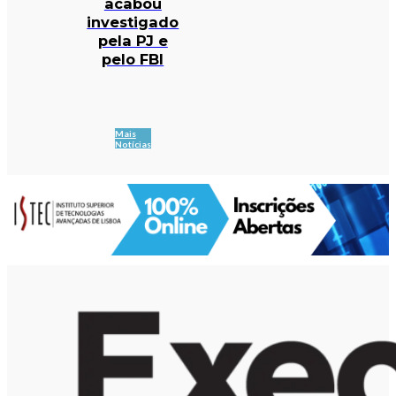
acabou
investigado
pela PJ e
pelo FBI
Mais
Notícias