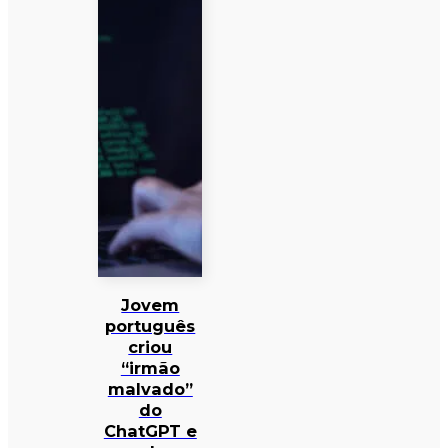
Jovem
português
criou
“irmão
malvado”
do
ChatGPT e