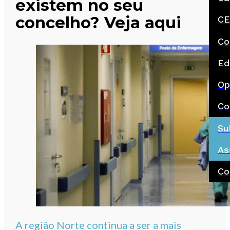
existem no seu
concelho? Veja aqui
CE
Co
Ed
Op
Co
Su
As
Co
A região Norte continua a ser a mais