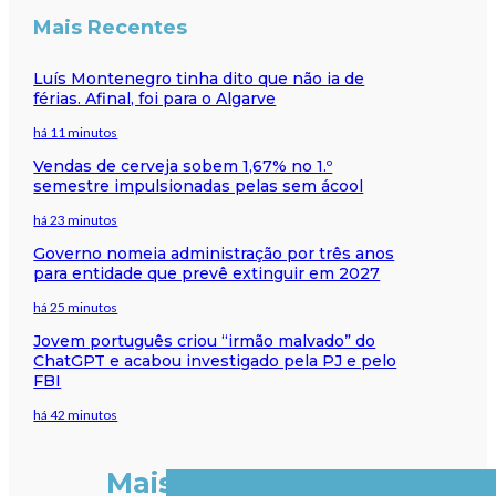
Mais Recentes
Luís Montenegro tinha dito que não ia de
férias. Afinal, foi para o Algarve
há 11 minutos
Vendas de cerveja sobem 1,67% no 1.º
semestre impulsionadas pelas sem ácool
há 23 minutos
Governo nomeia administração por três anos
para entidade que prevê extinguir em 2027
há 25 minutos
Jovem português criou “irmão malvado” do
ChatGPT e acabou investigado pela PJ e pelo
FBI
há 42 minutos
Mais