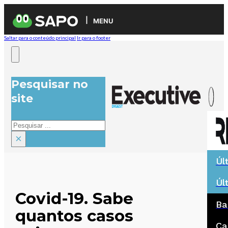
MENU
Saltar para o conteúdo principal
Ir para o footer
Pesquisar no
site
Pesquisar
×
Úl
Úl
Covid-19. Sabe
Ba
quantos casos
Ca