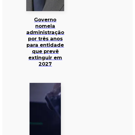
Governo
nomeia
administração
por três anos
para entidade
que prevê
extinguir em
2027