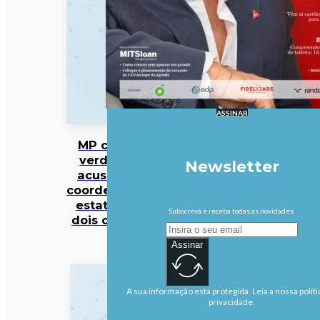
ASSINAR
MP cabo-
verdiano
Newsletter
acusa ex-
coordenador
estatal de
Subscreva e receba todas as novidades.
dois crimes
Assinar
A sua informação está protegida. Leia a nossa políti
privacidade.