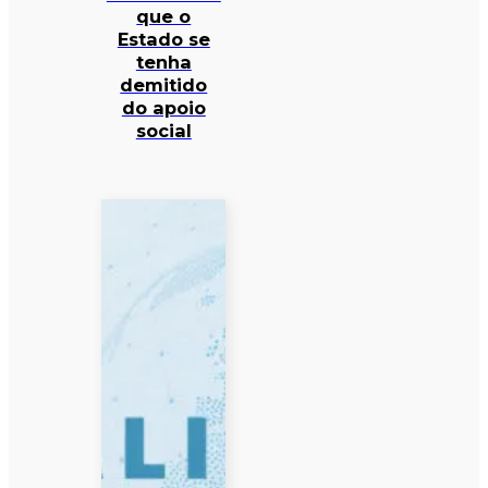
que o
Estado se
tenha
demitido
do apoio
social