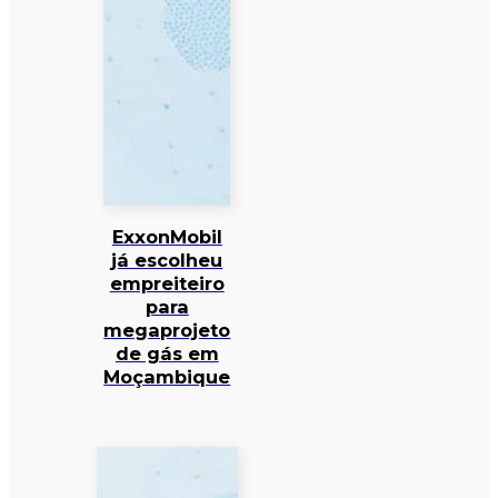
ExxonMobil
já escolheu
empreiteiro
para
megaprojeto
de gás em
Moçambique