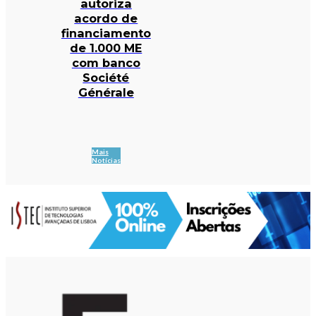
autoriza
acordo de
financiamento
de 1.000 ME
com banco
Société
Générale
Mais
Notícias