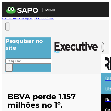
MENU
Saltar para o conteúdo principal
Ir para o footer
Pesquisar no
site
Pesquisar
×
Úl
Úl
BBVA perde 1.157
Ba
milhões no 1º.
Ca