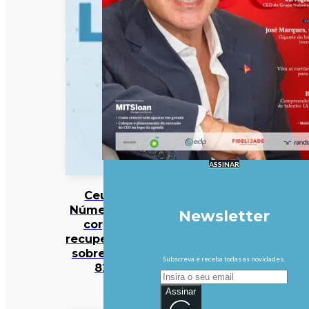
ASSINAR
Ceuta:
Número de
Newsletter
corpos
recuperados
sobre para
Subscreva e receba todas as novidades.
82
Assinar