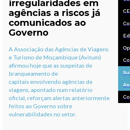
irregularidades em
agências a riscos já
CE
comunicados ao
Co
Governo
Ed
Op
A Associação das Agências de Viagens
e Turismo de Moçambique (Avitum)
Co
afirmou hoje que as suspeitas de
Su
branqueamento de
capitais envolvendo agências de
As
viagens, apontado num relatório
Co
oficial, reforçam alertas anteriormente
feitos ao Governo sobre
vulnerabilidades no setor.