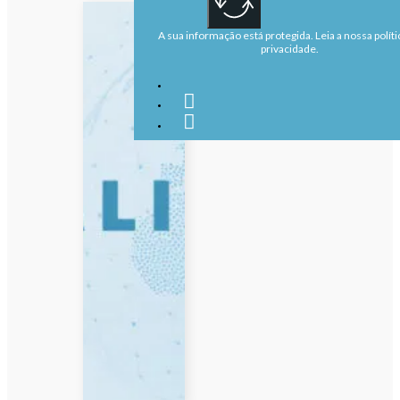
A sua informação está protegida. Leia a nossa políti
privacidade.