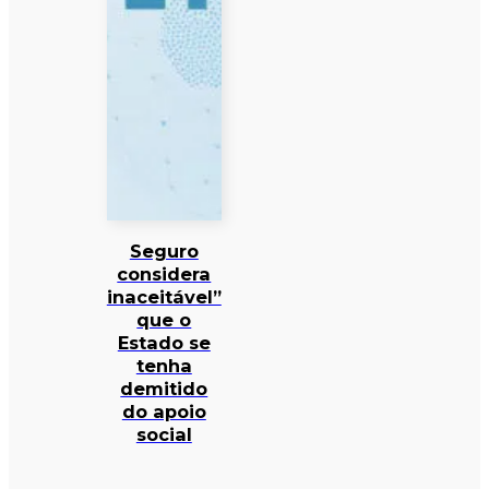
Seguro
considera
inaceitável”
que o
Estado se
tenha
demitido
do apoio
social