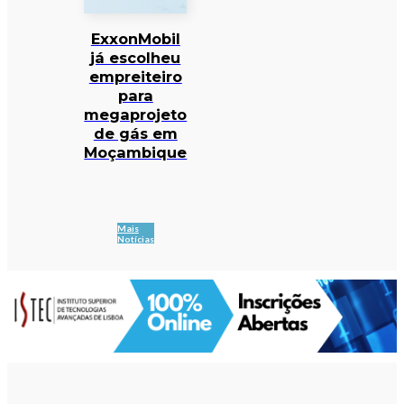
ExxonMobil
já escolheu
empreiteiro
para
megaprojeto
de gás em
Moçambique
Mais
Notícias