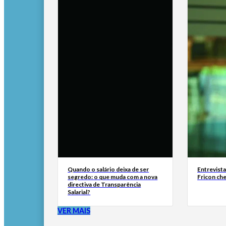
Quando o salário deixa de ser
Entrevist
segredo: o que muda com a nova
Fricon ch
directiva de Transparência
Salarial?
VER MAIS