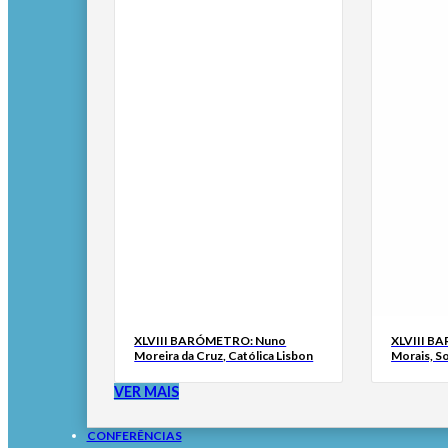
XLVIII BARÓMETRO: Nuno
XLVIII B
Moreira da Cruz, Católica Lisbon
Morais, S
VER MAIS
CONFERÊNCIAS