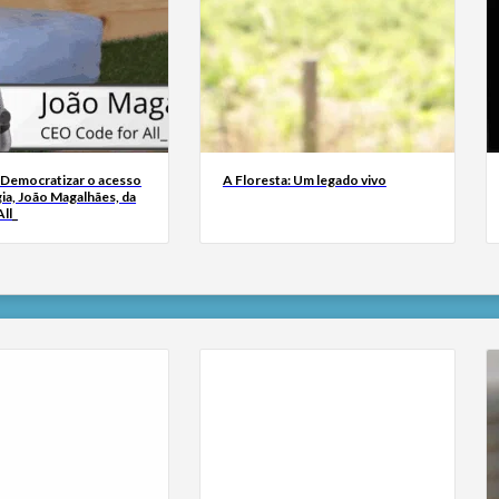
 Democratizar o acesso
A Floresta: Um legado vivo
ia, João Magalhães, da
ll_