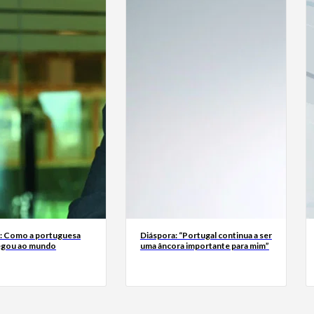
a: Como a portuguesa
Diáspora: “Portugal continua a ser
egou ao mundo
uma âncora importante para mim”