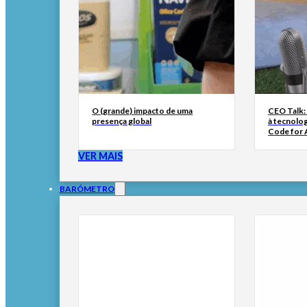
O (grande) impacto de uma
CEO Talk:
presença global
à tecnolog
Code for A
VER MAIS
BARÓMETRO