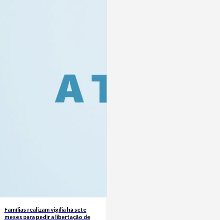
Famílias realizam vigília há sete
meses para pedir a libertação de