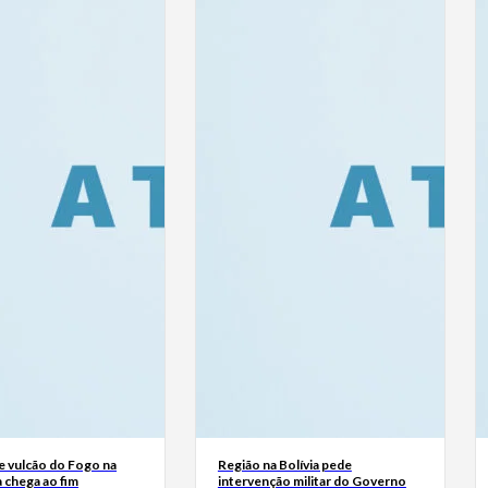
e vulcão do Fogo na
Região na Bolívia pede
 chega ao fim
intervenção militar do Governo