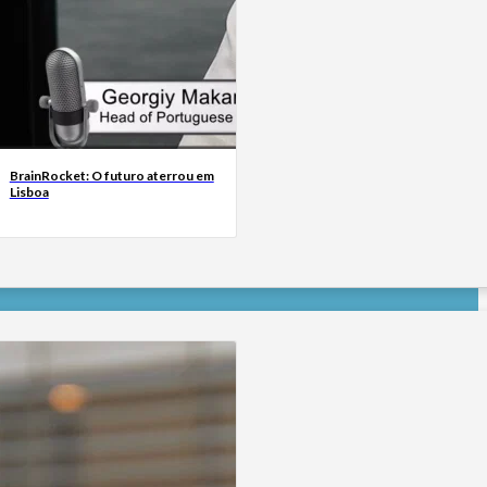
BrainRocket: O futuro aterrou em
Lisboa