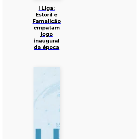
I Liga:
Estoril e
Famalicão
empatam
jogo
inaugural
da época