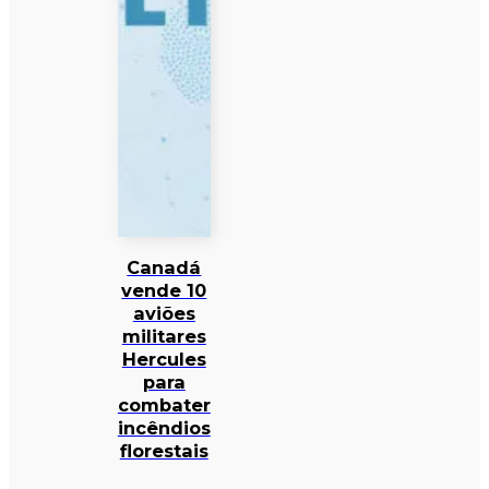
Canadá
vende 10
aviões
militares
Hercules
para
combater
incêndios
florestais