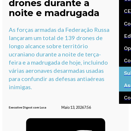
drones durante a
noite e madrugada
CE
Co
As forças armadas da Federação Russa
Ed
lançaram um total de 139 drones de
longo alcance sobre território
Op
ucraniano durante a noite de terça-
Co
feira e a madrugada de hoje, incluindo
várias aeronaves desarmadas usadas
Su
para confundir as defesas antiaéreas
As
inimigas.
Co
Maio 13, 2026
7:56
Executive Digest com Lusa