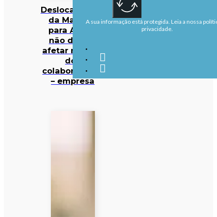
Deslocalização
da Margres
A sua informação está protegida. Leia a nossa políti
para Aveiro
privacidade.
não deverá
afetar maioria
dos
colaboradores
– empresa