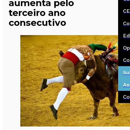
aumenta pelo
terceiro ano
CE
consecutivo
Co
Ed
Op
Co
Su
As
Co