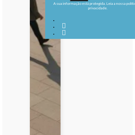
A sua informação está protegida. Leia a nossa políti
privacidade.