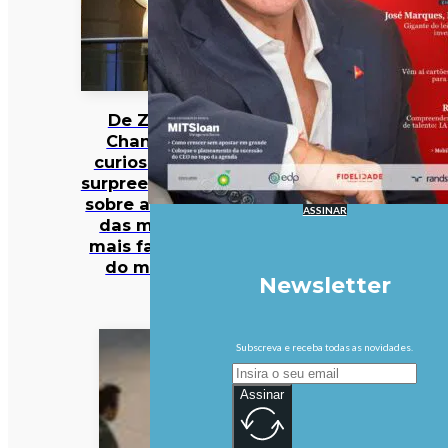
De Zara a
Chanel: 12
curiosidades
surpreendentes
sobre algumas
ASSINAR
das marcas
mais famosas
do mundo
Newsletter
Subscreva e receba todas as novidades.
Assinar