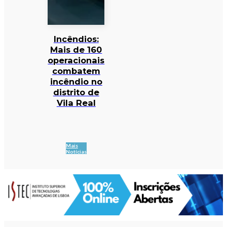
Incêndios:
Mais de 160
operacionais
combatem
incêndio no
distrito de
Vila Real
Mais
Notícias