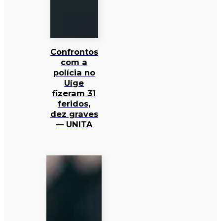
Confrontos
com a
polícia no
Uíge
fizeram 31
feridos,
dez graves
— UNITA