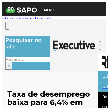
MENU
Saltar para o conteúdo principal
Ir para o footer
Pesquisar no
site
Pesquisar
×
Úl
Úl
Taxa de desemprego
Ba
baixa para 6,4% em
Ca