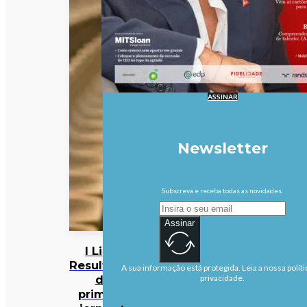
ASSINAR
Newsletter
Subscreva e receba todas as novidades.
Assinar
I Liga:
Resultados
A sua informação está protegida. Leia a nossa políti
da
privacidade.
primeira