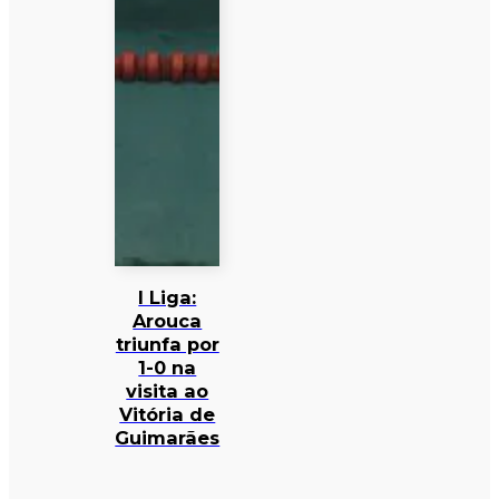
I Liga:
Arouca
triunfa por
1-0 na
visita ao
Vitória de
Guimarães