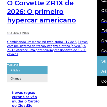
Ca
O Corvette ZR1X de
2026: O primeiro
CE
hypercar americano
Co
Ed
Outubro 1, 2025
Op
Combinando um motor V8 twin-turbo LT7 de 5,5 litros
com um sistema de tração integral elétrica (eAWD), o
ZR1X oferece uma potência impressionante de 1.250
Co
cavalos
Su
VER MAIS
+ lidas
As
últimas
Co
Novas regras
europeias vão
mudar o Cartão
do Cidadão: