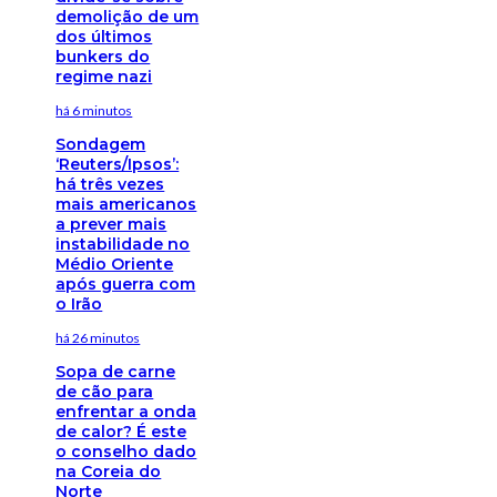
demolição de um
dos últimos
bunkers do
regime nazi
há 6 minutos
Sondagem
‘Reuters/Ipsos’:
há três vezes
mais americanos
a prever mais
instabilidade no
Médio Oriente
após guerra com
o Irão
há 26 minutos
Sopa de carne
de cão para
enfrentar a onda
de calor? É este
o conselho dado
na Coreia do
Norte