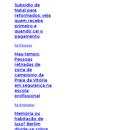
Subsídio de
Natal para
reformados: veja
quem recebe
primeiro e
quando cai o
pagamento
há 9 meses
Mau tempo:
Pessoas
retiradas de
zona de
campismo da
Praia da Vitória
em segurança na
escola
profissional
há 4 minutos
Memória ou
habitação de
luxo? Berlim
divide-se sobre