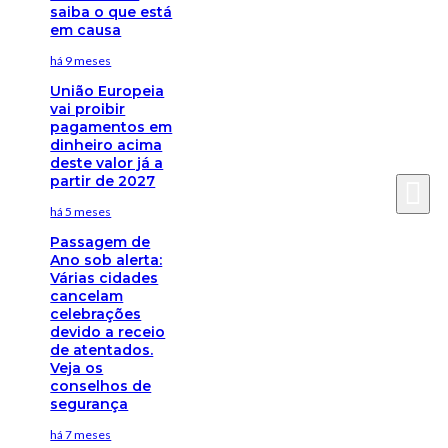
saiba o que está
em causa
há 9 meses
União Europeia
vai proibir
pagamentos em
dinheiro acima
deste valor já a
partir de 2027
há 5 meses
Passagem de
Ano sob alerta:
Várias cidades
cancelam
celebrações
devido a receio
de atentados.
Veja os
conselhos de
segurança
há 7 meses