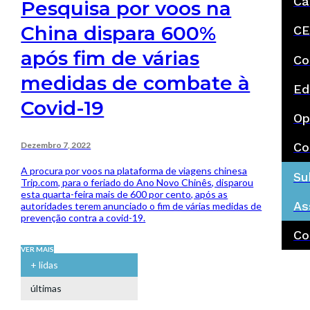
Ca
Pesquisa por voos na
China dispara 600%
CE
após fim de várias
Co
medidas de combate à
Ed
Covid-19
Op
Dezembro 7, 2022
Co
A procura por voos na plataforma de viagens chinesa
Su
Trip.com, para o feriado do Ano Novo Chinês, disparou
esta quarta-feira mais de 600 por cento, após as
As
autoridades terem anunciado o fim de várias medidas de
prevenção contra a covid-19.
Co
VER MAIS
+ lidas
últimas