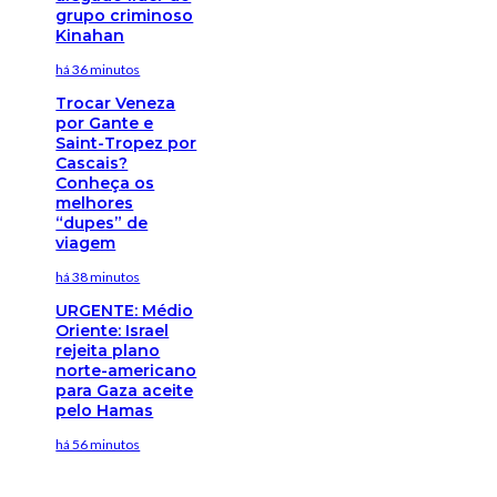
grupo criminoso
Kinahan
há 36 minutos
Trocar Veneza
por Gante e
Saint-Tropez por
Cascais?
Conheça os
melhores
“dupes” de
viagem
há 38 minutos
URGENTE: Médio
Oriente: Israel
rejeita plano
norte-americano
para Gaza aceite
pelo Hamas
há 56 minutos