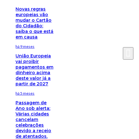
Novas regras
europeias vão
mudar o Cartão
do Cidadão:
saiba o que está
em causa
há 9 meses
União Europeia
vai proibir
pagamentos em
dinheiro acima
deste valor já a
partir de 2027
há 5 meses
Passagem de
Ano sob alerta:
Várias cidades
cancelam
celebrações
devido a receio
de atentados.