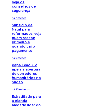
Veja os
conselhos de
segurança
há 7 meses
Subsídio de
Natal para
reformados: veja
quem recebe
primeiro e
quando cai o
pagamento
há 9 meses
Papa Leão XIV
apela à abertura
de corredores
humanitários no
Sudão
há 13 minutos
Extraditado para
a Irlanda
alegado líder do