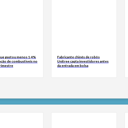
ue gastou menos 1,4%
Fabricante chinês de robôs
ação de combustiveis no
Unitree capta investidores antes
trimestre
da entrada em bolsa