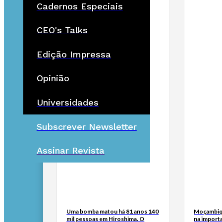
Cadernos Especiais
CEO's Talks
Edição Impressa
Opinião
Universidades
Subscrever Newsletter
Assinar Revista
Uma bomba matou há 81 anos 140
Moçambiq
mil pessoas em Hiroshima. O
na import