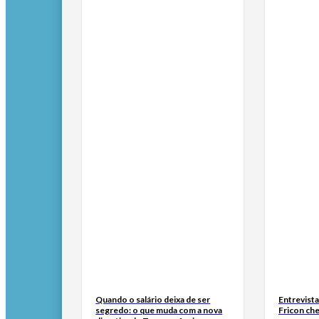
Quando o salário deixa de ser
Entrevist
segredo: o que muda com a nova
Fricon ch