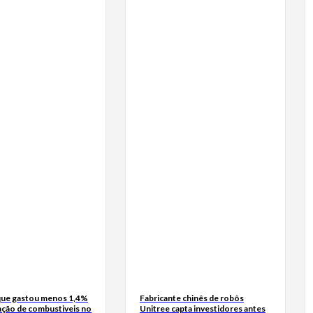
ue gastou menos 1,4%
Fabricante chinês de robôs
ação de combustiveis no
Unitree capta investidores antes