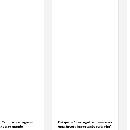
a: Como a portuguesa
Diáspora: “Portugal continua a ser
egou ao mundo
uma âncora importante para mim”