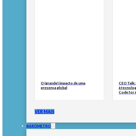
O (grande) impacto de uma
CEO Talk:
presença global
à tecnolog
Code for A
VER MAIS
BARÓMETRO