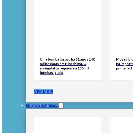
Uma bomba matou há 81 anos 140
Moçambiq
mil pessoas em Hiroshima. O
na import
arsenal atual equivale a 135 mil
primeiro 
bombas iguais
VER MAIS
EDIÇÃO IMPRESSA