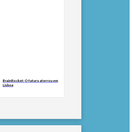
BrainRocket: O futuro aterrou em
Lisboa