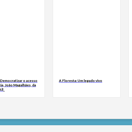
 Democratizar o acesso
A Floresta: Um legado vivo
ia, João Magalhães, da
ll_