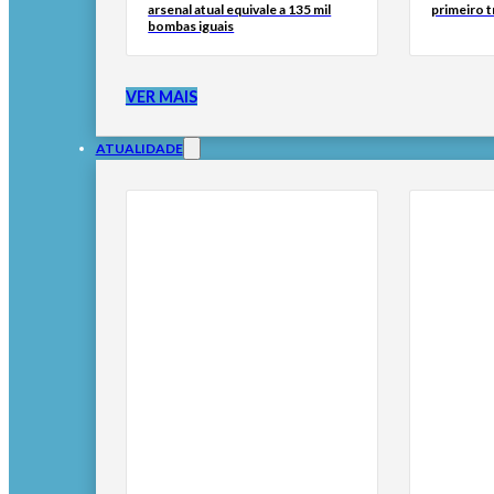
arsenal atual equivale a 135 mil
primeiro 
bombas iguais
VER MAIS
ATUALIDADE