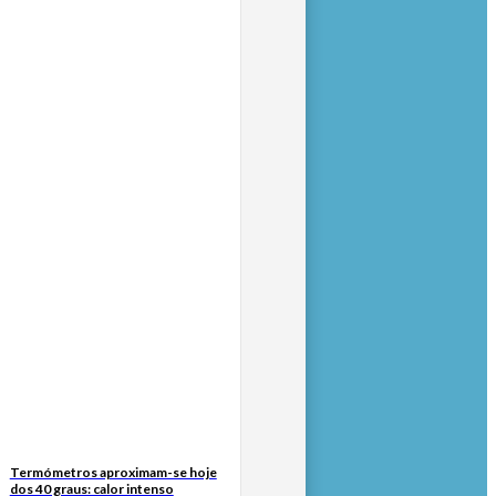
Termómetros aproximam-se hoje
dos 40 graus: calor intenso