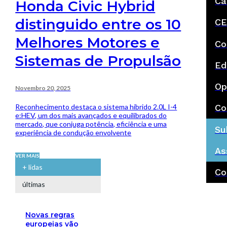
Ca
Honda Civic Hybrid
distinguido entre os 10
CE
Melhores Motores e
Co
Sistemas de Propulsão
Ed
Op
Novembro 20, 2025
Reconhecimento destaca o sistema híbrido 2.0L I-4
Co
e:HEV, um dos mais avançados e equilibrados do
mercado, que conjuga potência, eficiência e uma
Su
experiência de condução envolvente
As
VER MAIS
+ lidas
Co
últimas
Novas regras
europeias vão