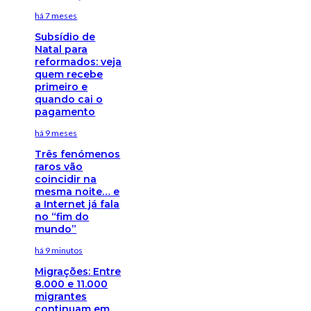
há 7 meses
Subsídio de
Natal para
reformados: veja
quem recebe
primeiro e
quando cai o
pagamento
há 9 meses
Três fenómenos
raros vão
coincidir na
mesma noite… e
a Internet já fala
no “fim do
mundo”
há 9 minutos
Migrações: Entre
8.000 e 11.000
migrantes
continuam em