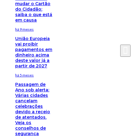
mudar o Cartão
do Cidadão:
saiba o que está
em causa
há 9 meses
União Europeia
vai proibir
pagamentos em
dinheiro acima
deste valor já a
partir de 2027
há 5 meses
Passagem de
Ano sob alerta:
Várias cidades
cancelam
celebrações
devido a receio
de atentados.
Veja os
conselhos de
segurança