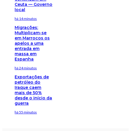
Ceuta — Governo
local
há 14 minutos
Migrações:
Multiplicam-se
em Marrocos os
apelos a uma
entrada em
massa em
Espanha
há 24 minutos
Exportações de
petróleo do
Iraque caem
mais de 50%
desde o início da
guerra
há 55 minutos