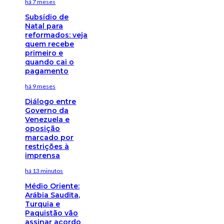
há 7 meses
Subsídio de
Natal para
reformados: veja
quem recebe
primeiro e
quando cai o
pagamento
há 9 meses
Diálogo entre
Governo da
Venezuela e
oposição
marcado por
restrições à
imprensa
há 13 minutos
Médio Oriente:
Arábia Saudita,
Turquia e
Paquistão vão
assinar acordo