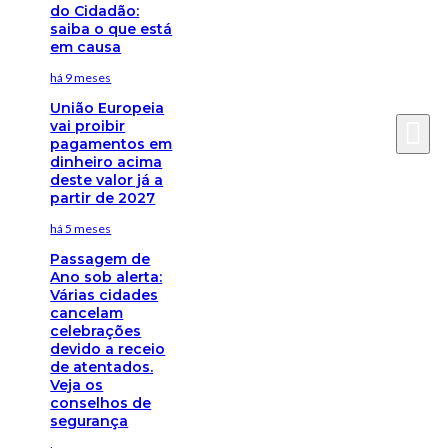
do Cidadão:
saiba o que está
em causa
há 9 meses
União Europeia
vai proibir
pagamentos em
dinheiro acima
deste valor já a
partir de 2027
há 5 meses
Passagem de
Ano sob alerta:
Várias cidades
cancelam
celebrações
devido a receio
de atentados.
Veja os
conselhos de
segurança