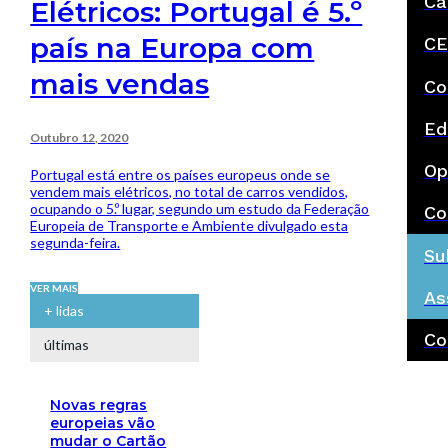
Ca
Elétricos: Portugal é 5.º
país na Europa com
CE
mais vendas
Co
Ed
Outubro 12, 2020
Op
Portugal está entre os países europeus onde se
vendem mais elétricos, no total de carros vendidos,
ocupando o 5.º lugar, segundo um estudo da Federação
Co
Europeia de Transporte e Ambiente divulgado esta
segunda-feira.
Su
VER MAIS
As
+ lidas
Co
últimas
Novas regras
europeias vão
mudar o Cartão