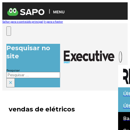
MENU
Saltar para o conteúdo principal
Ir para o footer
Pesquisar no
site
Pesquisar
×
Úl
Úl
vendas de elétricos
Ba