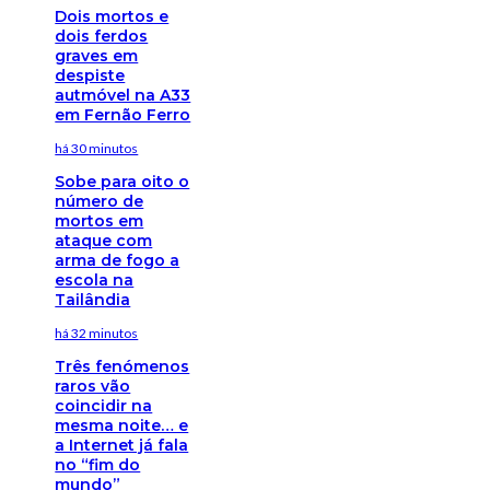
Dois mortos e
dois ferdos
graves em
despiste
autmóvel na A33
em Fernão Ferro
há 30 minutos
Sobe para oito o
número de
mortos em
ataque com
arma de fogo a
escola na
Tailândia
há 32 minutos
Três fenómenos
raros vão
coincidir na
mesma noite… e
a Internet já fala
no “fim do
mundo”