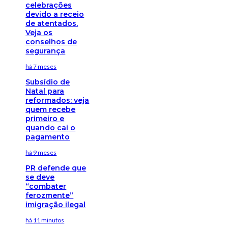
celebrações
devido a receio
de atentados.
Veja os
conselhos de
segurança
há 7 meses
Subsídio de
Natal para
reformados: veja
quem recebe
primeiro e
quando cai o
pagamento
há 9 meses
PR defende que
se deve
“combater
ferozmente”
imigração ilegal
há 11 minutos