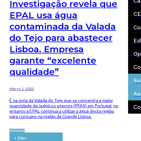
Ca
Investigação revela que
EPAL usa água
CE
contaminada da Valada
Co
do Tejo para abastecer
Ed
Lisboa. Empresa
Op
garante “excelente
Co
qualidade”
Su
Março 1, 2023
As
É na zona da Valada do Tejo que se concentra a maior
quantidade de químicos eternos (PFAS) em Portugal, no
Co
entanto a EPAL continua a utilizar a água desta região
para consumo na região da Grande Lisboa.
VER MAIS
+ lidas