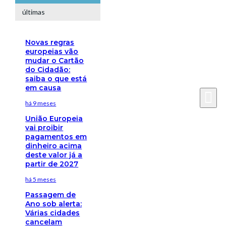
últimas
Novas regras
europeias vão
mudar o Cartão
do Cidadão:
saiba o que está
em causa
há 9 meses
União Europeia
vai proibir
pagamentos em
dinheiro acima
deste valor já a
partir de 2027
há 5 meses
Passagem de
Ano sob alerta:
Várias cidades
cancelam