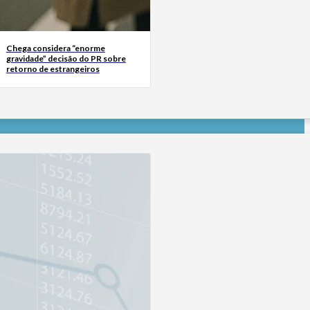
Chega considera “enorme
gravidade” decisão do PR sobre
retorno de estrangeiros