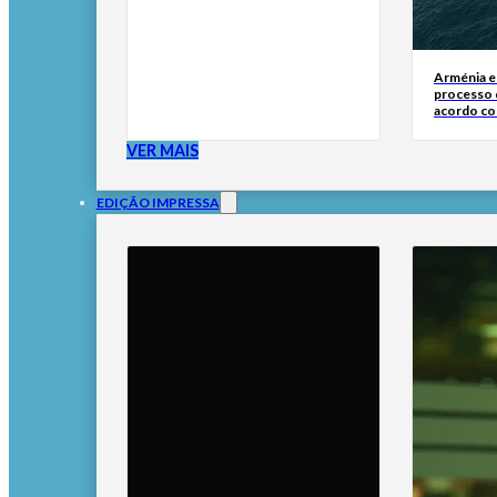
Arménia e
processo 
acordo c
VER MAIS
EDIÇÃO IMPRESSA