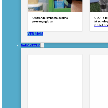
O (grande) impacto de uma
CEO Talk:
presença global
à tecnolog
Code for A
VER MAIS
BARÓMETRO