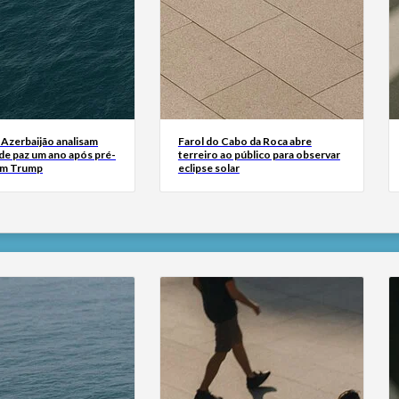
 Azerbaijão analisam
Farol do Cabo da Roca abre
de paz um ano após pré-
terreiro ao público para observar
om Trump
eclipse solar