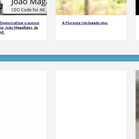
 Democratizar o acesso
A Floresta: Um legado vivo
ia, João Magalhães, da
ll_