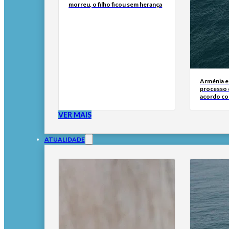
morreu, o filho ficou sem herança
Arménia e
processo 
acordo c
VER MAIS
ATUALIDADE