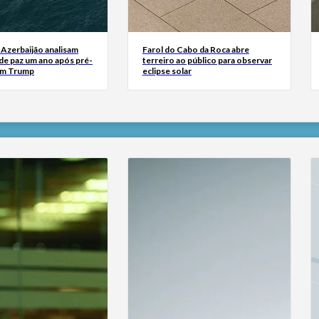
 Azerbaijão analisam
Farol do Cabo da Roca abre
de paz um ano após pré-
terreiro ao público para observar
om Trump
eclipse solar