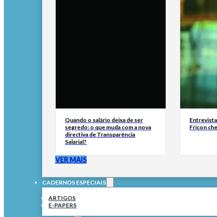
Quando o salário deixa de ser
Entrevist
segredo: o que muda com a nova
Fricon ch
directiva de Transparência
Salarial?
VER MAIS
CADERNOS ESPECIAIS
ARTIGOS
E-PAPERS