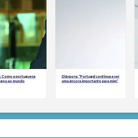
a: Como a portuguesa
Diáspora: “Portugal continua a ser
egou ao mundo
uma âncora importante para mim”