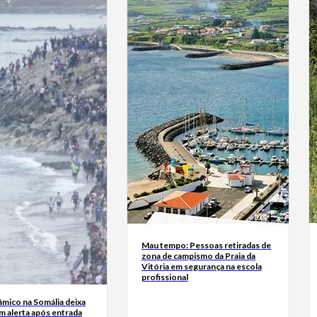
Mau tempo: Pessoas retiradas de
zona de campismo da Praia da
Vitória em segurança na escola
profissional
âmico na Somália deixa
m alerta após entrada