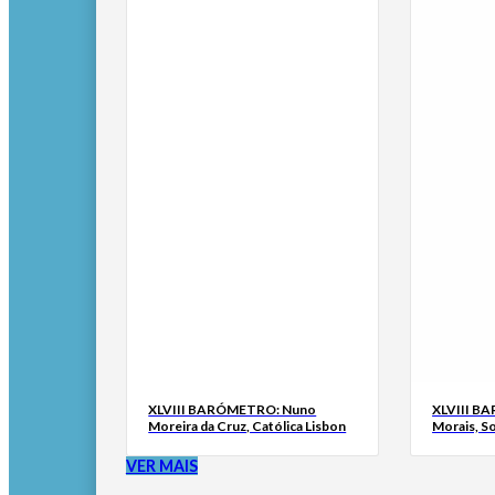
XLVIII BARÓMETRO: Nuno
XLVIII B
Moreira da Cruz, Católica Lisbon
Morais, S
VER MAIS