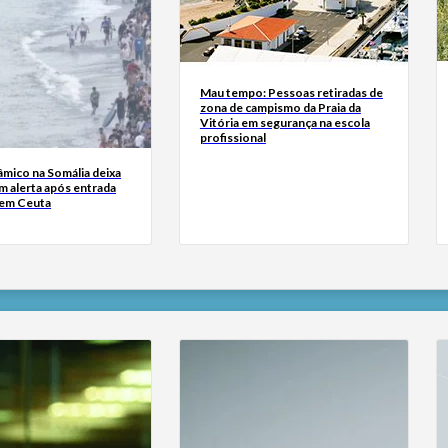
Mau tempo: Pessoas retiradas de
zona de campismo da Praia da
Vitória em segurança na escola
profissional
âmico na Somália deixa
m alerta após entrada
 em Ceuta