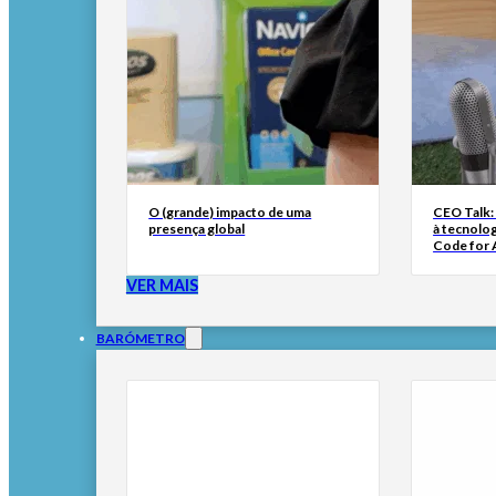
O (grande) impacto de uma
CEO Talk:
presença global
à tecnolog
Code for A
VER MAIS
BARÓMETRO