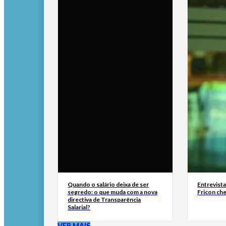
Quando o salário deixa de ser
Entrevist
segredo: o que muda com a nova
Fricon ch
directiva de Transparência
Salarial?
VER MAIS