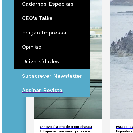
Cadernos Especiais
CEO's Talks
Edição Impressa
Opinião
Universidades
Subscrever Newsletter
Assinar Revista
O novo sistema de fronteiras da
Estado Isl
UE apenas funciona… porque é
Espanha e