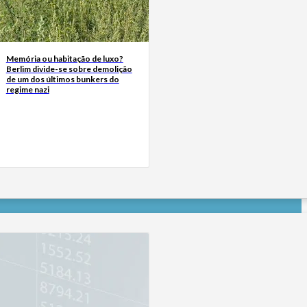
Memória ou habitação de luxo?
Berlim divide-se sobre demolição
de um dos últimos bunkers do
regime nazi