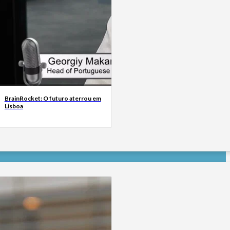
BrainRocket: O futuro aterrou em
Lisboa