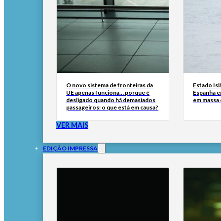
O novo sistema de fronteiras da
Estado Isl
UE apenas funciona… porque é
Espanha e
desligado quando há demasiados
em massa
passageiros: o que está em causa?
VER MAIS
EDIÇÃO IMPRESSA