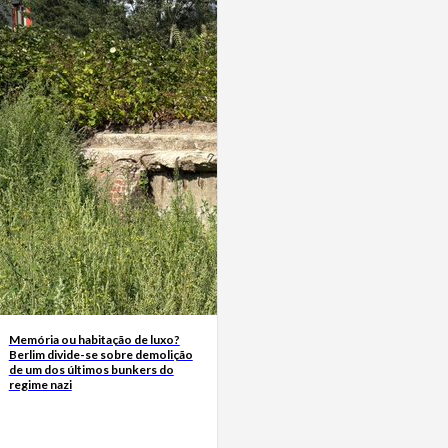
Memória ou habitação de luxo?
Berlim divide-se sobre demolição
de um dos últimos bunkers do
regime nazi