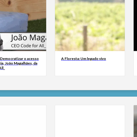
 Democratizar o acesso
A Floresta: Um legado vivo
ia, João Magalhães, da
ll_