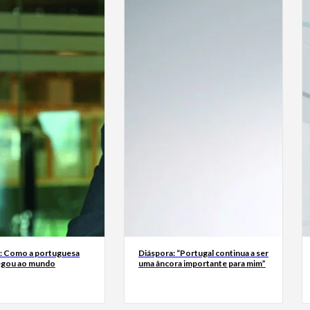
a: Como a portuguesa
Diáspora: “Portugal continua a ser
egou ao mundo
uma âncora importante para mim”