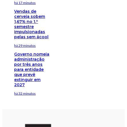
há 17 minutos
Vendas de
cerveja sobem
1,67% no 1.º
semestre
impulsionadas
pelas sem ácool
há 29 minutos
Governo nomeia
administração
por três anos
para entidade
que prevê
extinguir em
2027
há 32 minutos