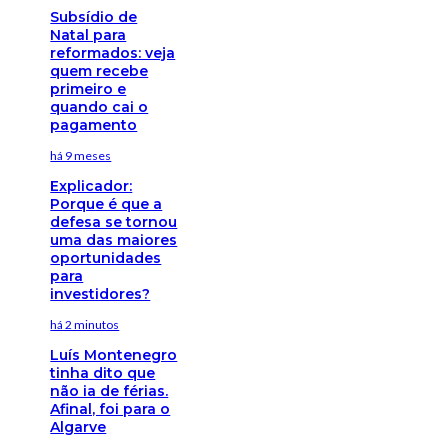
Subsídio de
Natal para
reformados: veja
quem recebe
primeiro e
quando cai o
pagamento
há 9 meses
Explicador:
Porque é que a
defesa se tornou
uma das maiores
oportunidades
para
investidores?
há 2 minutos
Luís Montenegro
tinha dito que
não ia de férias.
Afinal, foi para o
Algarve