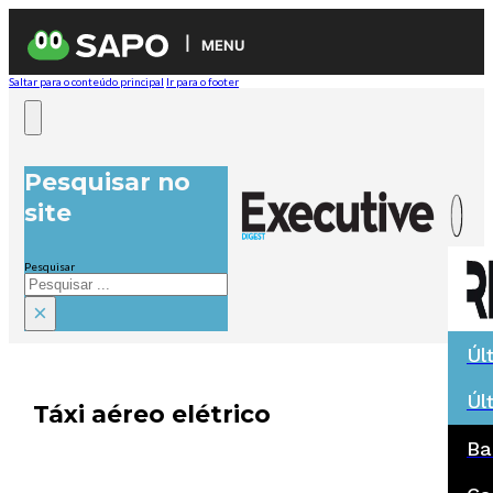
MENU
Saltar para o conteúdo principal
Ir para o footer
Pesquisar no
site
Pesquisar
×
Úl
Úl
Táxi aéreo elétrico
Ba