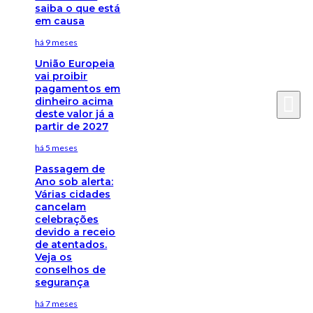
saiba o que está
em causa
há 9 meses
União Europeia
vai proibir
pagamentos em
dinheiro acima
deste valor já a
partir de 2027
há 5 meses
Passagem de
Ano sob alerta:
Várias cidades
cancelam
celebrações
devido a receio
de atentados.
Veja os
conselhos de
segurança
há 7 meses