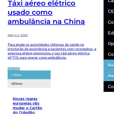
Ca
Táxi aéreo elétrico
usado como
CE
ambulância na China
Co
Ed
Março 2, 2020
Op
Para ajudar as autoridades chinesas de saúde na
prestação de assistência a pacientes com coronavírus, a
empresa eHang emprestou o seu táxi aéreo elétrica
Co
eVTOL para operar como ambulância.
Su
VER MAIS
+ lidas
As
últimas
Co
Novas regras
europeias vão
mudar o Cartão
do Cidadão: