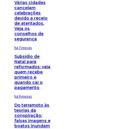
Várias cidades
cancelam
celebrações
devido a receio
de atentados.
Veja os
conselhos de
segurança
há 7 meses
Subsídio de
Natal para
reformados: veja
quem recebe
primeiro e
quando cai o
pagamento
há 9 meses
Do terramoto às
teorias da
conspiração:
falsas imagens e
boatos inundam