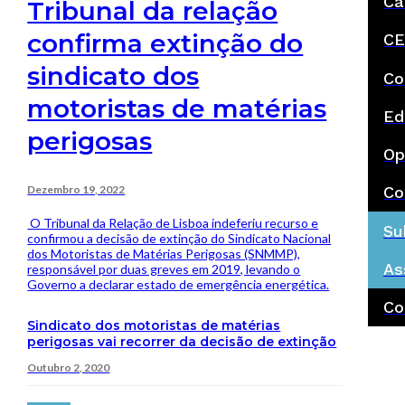
Ca
Tribunal da relação
confirma extinção do
CE
sindicato dos
Co
motoristas de matérias
Ed
perigosas
Op
Dezembro 19, 2022
Co
O Tribunal da Relação de Lisboa indeferiu recurso e
Su
confirmou a decisão de extinção do Sindicato Nacional
dos Motoristas de Matérias Perigosas (SNMMP),
As
responsável por duas greves em 2019, levando o
Governo a declarar estado de emergência energética.
Co
Sindicato dos motoristas de matérias
perigosas vai recorrer da decisão de extinção
Outubro 2, 2020