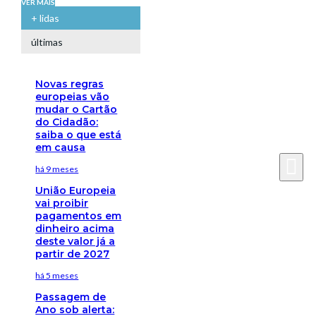
VER MAIS
+ lidas
últimas
Novas regras
europeias vão
mudar o Cartão
do Cidadão:
saiba o que está
em causa
há 9 meses
União Europeia
vai proibir
pagamentos em
dinheiro acima
deste valor já a
partir de 2027
há 5 meses
Passagem de
Ano sob alerta: