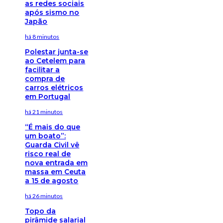
as redes sociais
após sismo no
Japão
há 8 minutos
Polestar junta-se
ao Cetelem para
facilitar a
compra de
carros elétricos
em Portugal
há 21 minutos
“É mais do que
um boato”:
Guarda Civil vê
risco real de
nova entrada em
massa em Ceuta
a 15 de agosto
há 26 minutos
Topo da
pirâmide salarial