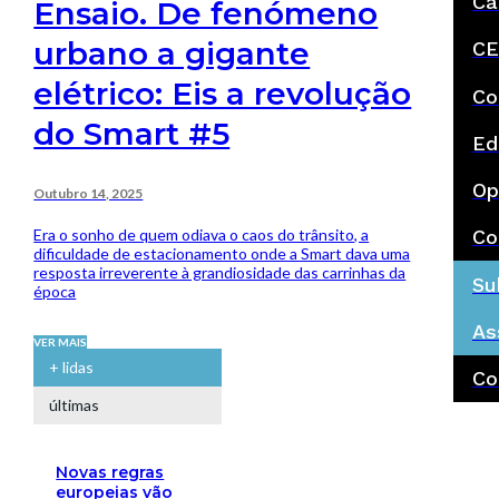
Ca
Ensaio. De fenómeno
urbano a gigante
CE
elétrico: Eis a revolução
Co
do Smart #5
Ed
Op
Outubro 14, 2025
Era o sonho de quem odiava o caos do trânsito, a
Co
dificuldade de estacionamento onde a Smart dava uma
resposta irreverente à grandiosidade das carrinhas da
Su
época
As
VER MAIS
+ lidas
Co
últimas
Novas regras
europeias vão