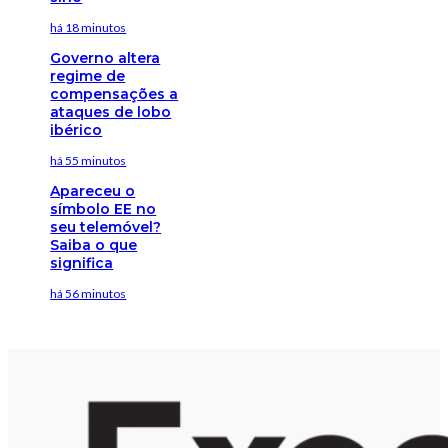
há 18 minutos
Governo altera
regime de
compensações a
ataques de lobo
ibérico
há 55 minutos
Apareceu o
símbolo EE no
seu telemóvel?
Saiba o que
significa
há 56 minutos