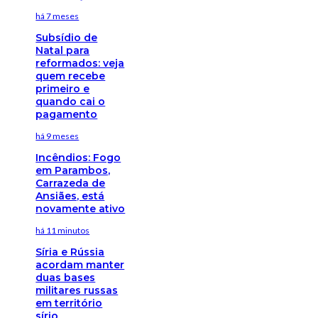
há 7 meses
Subsídio de
Natal para
reformados: veja
quem recebe
primeiro e
quando cai o
pagamento
há 9 meses
Incêndios: Fogo
em Parambos,
Carrazeda de
Ansiães, está
novamente ativo
há 11 minutos
Síria e Rússia
acordam manter
duas bases
militares russas
em território
sírio