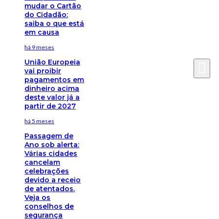
mudar o Cartão
do Cidadão:
saiba o que está
em causa
há 9 meses
União Europeia
vai proibir
pagamentos em
dinheiro acima
deste valor já a
partir de 2027
há 5 meses
Passagem de
Ano sob alerta:
Várias cidades
cancelam
celebrações
devido a receio
de atentados.
Veja os
conselhos de
segurança