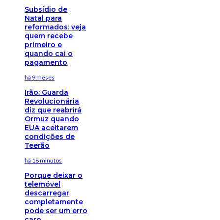
Subsídio de
Natal para
reformados: veja
quem recebe
primeiro e
quando cai o
pagamento
há 9 meses
Irão: Guarda
Revolucionária
diz que reabrirá
Ormuz quando
EUA aceitarem
condições de
Teerão
há 18 minutos
Porque deixar o
telemóvel
descarregar
completamente
pode ser um erro
caro