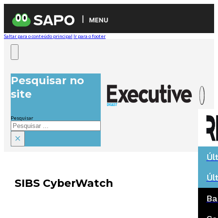
MENU
Saltar para o conteúdo principal
Ir para o footer
Pesquisar no
site
Pesquisar
×
Úl
Úl
SIBS CyberWatch
Ba