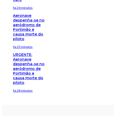
há 24 minutos
Aeronave
despenha-se no
aeródromo de
Portimão e
causa morte do
piloto
há 25 minutos
URGENTE:
Aeronave
despenha-se no
aeródromo de
Portimão e
causa morte do
piloto
há 28 minutos