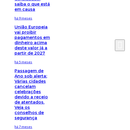
saiba o que está
em causa
há 9 meses
União Europeia
vai proibir
pagamentos em
dinheiro acima
deste valor já a
partir de 2027
há 5 meses
Passagem de
Ano sob alerta:
Várias cidades
cancelam
celebrações
devido a receio
de atentados.
Veja os
conselhos de
segurança
há 7 meses