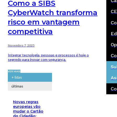
Ca
Como a SIBS
CyberWatch transforma
CE
risco em vantagem
Co
competitiva
Ed
Op
Novembro 7, 2025
Integrar tecnologia, pessoas e processos é hoje o
Co
segredo para inovar com segurança.
Su
VER MAIS
As
+ lidas
últimas
Co
Novas regras
europeias vão
mudar o Cartão
do Cidadão: