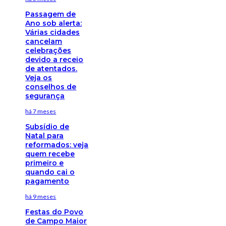
Passagem de
Ano sob alerta:
Várias cidades
cancelam
celebrações
devido a receio
de atentados.
Veja os
conselhos de
segurança
há 7 meses
Subsídio de
Natal para
reformados: veja
quem recebe
primeiro e
quando cai o
pagamento
há 9 meses
Festas do Povo
de Campo Maior