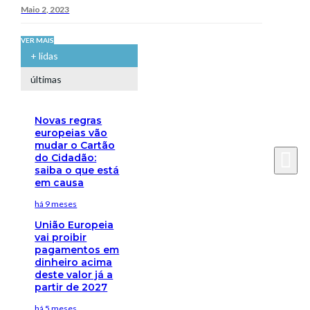
Maio 2, 2023
VER MAIS
+ lidas
últimas
Novas regras
europeias vão
mudar o Cartão
do Cidadão:
saiba o que está
em causa
há 9 meses
União Europeia
vai proibir
pagamentos em
dinheiro acima
deste valor já a
partir de 2027
há 5 meses