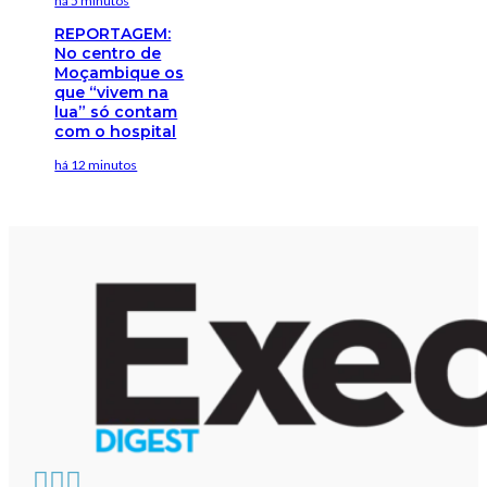
há 5 minutos
REPORTAGEM:
No centro de
Moçambique os
que “vivem na
lua” só contam
com o hospital
há 12 minutos