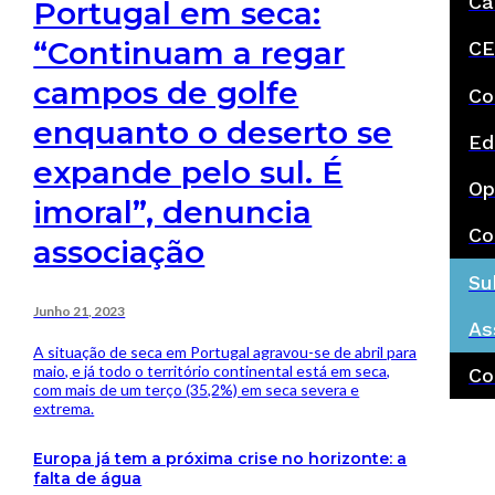
Ca
Portugal em seca:
“Continuam a regar
CE
campos de golfe
Co
enquanto o deserto se
Ed
expande pelo sul. É
Op
imoral”, denuncia
Co
associação
Su
Junho 21, 2023
As
A situação de seca em Portugal agravou-se de abril para
maio, e já todo o território continental está em seca,
Co
com mais de um terço (35,2%) em seca severa e
extrema.
Europa já tem a próxima crise no horizonte: a
falta de água