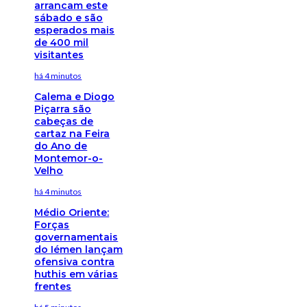
arrancam este
sábado e são
esperados mais
de 400 mil
visitantes
há 4 minutos
Calema e Diogo
Piçarra são
cabeças de
cartaz na Feira
do Ano de
Montemor-o-
Velho
há 4 minutos
Médio Oriente:
Forças
governamentais
do Iémen lançam
ofensiva contra
huthis em várias
frentes