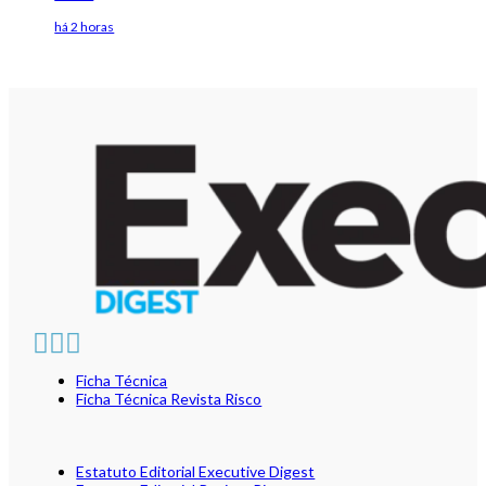
há 2 horas
Ficha Técnica
Ficha Técnica Revista Risco
Estatuto Editorial Executive Digest