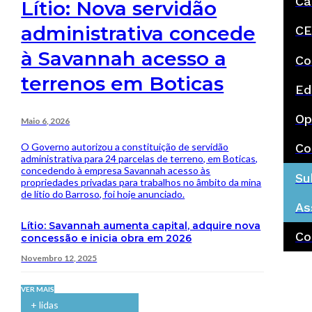
Ca
Lítio: Nova servidão
administrativa concede
CE
à Savannah acesso a
Co
terrenos em Boticas
Ed
Op
Maio 6, 2026
O Governo autorizou a constituição de servidão
Co
administrativa para 24 parcelas de terreno, em Boticas,
concedendo à empresa Savannah acesso às
Su
propriedades privadas para trabalhos no âmbito da mina
de lítio do Barroso, foi hoje anunciado.
As
Lítio: Savannah aumenta capital, adquire nova
Co
concessão e inicia obra em 2026
Novembro 12, 2025
VER MAIS
+ lidas