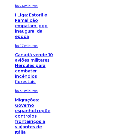
há 24 minutos
I Liga: Estoril e
Famalicão
empatam jogo
inaugural da
época
há 27 minutos
Canadá vende 10
aviões militares
Hercules para
combater
incêndios
florestais
há 53 minutos
Migrações:
Governo
espanhol repõe
controlos
fronteiriços a
viajantes de
Itália