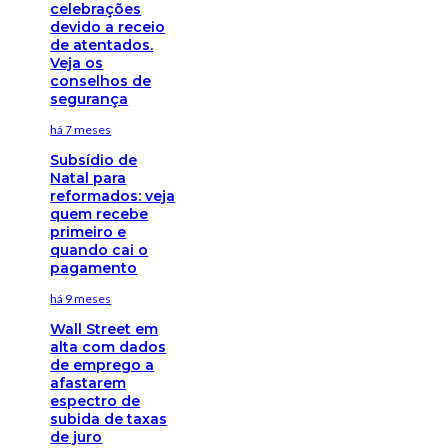
celebrações
devido a receio
de atentados.
Veja os
conselhos de
segurança
há 7 meses
Subsídio de
Natal para
reformados: veja
quem recebe
primeiro e
quando cai o
pagamento
há 9 meses
Wall Street em
alta com dados
de emprego a
afastarem
espectro de
subida de taxas
de juro