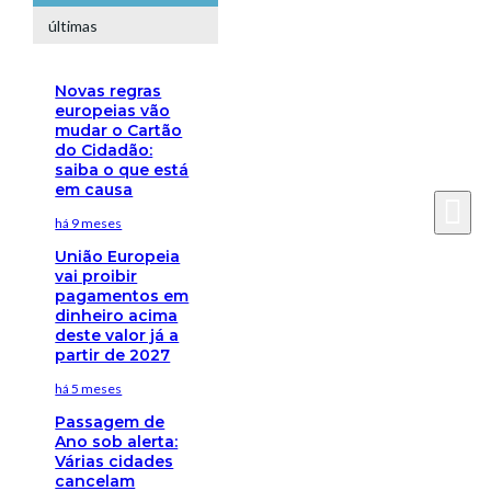
últimas
Novas regras
europeias vão
mudar o Cartão
do Cidadão:
saiba o que está
em causa
há 9 meses
União Europeia
vai proibir
pagamentos em
dinheiro acima
deste valor já a
partir de 2027
há 5 meses
Passagem de
Ano sob alerta:
Várias cidades
cancelam