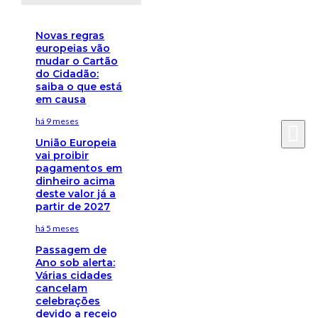
Novas regras
europeias vão
mudar o Cartão
do Cidadão:
saiba o que está
em causa
há 9 meses
União Europeia
vai proibir
pagamentos em
dinheiro acima
deste valor já a
partir de 2027
há 5 meses
Passagem de
Ano sob alerta:
Várias cidades
cancelam
celebrações
devido a receio