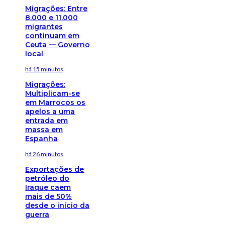
Migrações: Entre
8.000 e 11.000
migrantes
continuam em
Ceuta — Governo
local
há 15 minutos
Migrações:
Multiplicam-se
em Marrocos os
apelos a uma
entrada em
massa em
Espanha
há 26 minutos
Exportações de
petróleo do
Iraque caem
mais de 50%
desde o início da
guerra