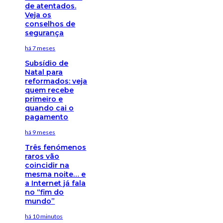
de atentados.
Veja os
conselhos de
segurança
há 7 meses
Subsídio de
Natal para
reformados: veja
quem recebe
primeiro e
quando cai o
pagamento
há 9 meses
Três fenómenos
raros vão
coincidir na
mesma noite… e
a Internet já fala
no “fim do
mundo”
há 10 minutos