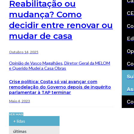
Ca
Reabilitação ou
mudança? Como
CE
decidir entre renovar ou
Co
mudar de casa
Ed
Op
Outubro 14, 2025
Opinião de Vasco Magalhães, Diretor Geral da MELOM
Co
e Querido Mudei a Casa Obras
Su
Crise política: Costa só vai avançar com
remodelação do Governo depois de inquérito
As
parlamentar à TAP terminar
Co
Maio 4, 2023
VER MAIS
+ lidas
últimas