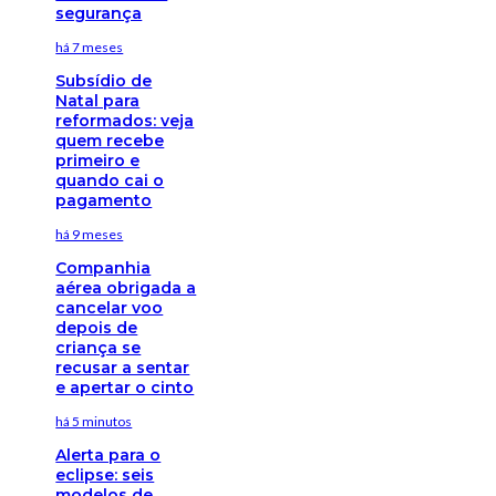
segurança
há 7 meses
Subsídio de
Natal para
reformados: veja
quem recebe
primeiro e
quando cai o
pagamento
há 9 meses
Companhia
aérea obrigada a
cancelar voo
depois de
criança se
recusar a sentar
e apertar o cinto
há 5 minutos
Alerta para o
eclipse: seis
modelos de