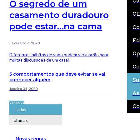
Ca
O segredo de um
casamento duradouro
CE
pode estar…na cama
Co
Ed
Fevereiro 6, 2020
Op
Diferentes hábitos de sono podem ser a razão para
muitas discussões de um casal.
Co
5 comportamentos que deve evitar se vai
Su
conhecer alguém
Janeiro 31, 2020
As
VER MAIS
Co
+ lidas
últimas
Novas regras