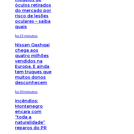
óculos retirados
do mercado por
risco de lesões
oculares – saiba
quais
há 25 minutos
Nissan Qashqai
chega aos
quatro milhões
vendidos na
Europa. E ainda
tem truques que
muitos donos
desconhecem
há 30 minutos
Incêndios:
Montenegro
encara com
“toda a
naturalidade”
reparos do PR