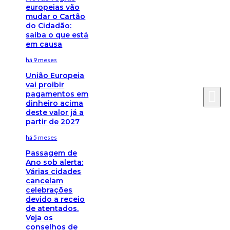
europeias vão
mudar o Cartão
do Cidadão:
saiba o que está
em causa
há 9 meses
União Europeia
vai proibir
pagamentos em
dinheiro acima
deste valor já a
partir de 2027
há 5 meses
Passagem de
Ano sob alerta:
Várias cidades
cancelam
celebrações
devido a receio
de atentados.
Veja os
conselhos de