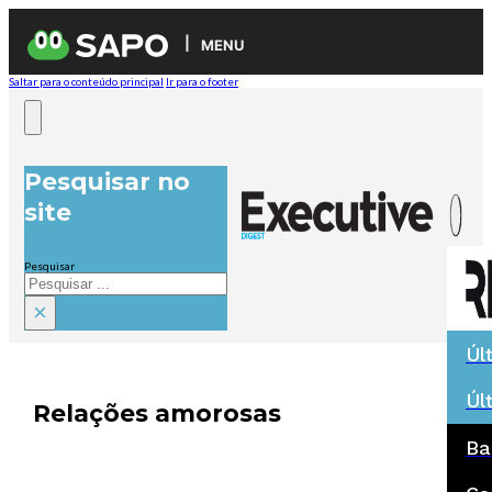
MENU
Saltar para o conteúdo principal
Ir para o footer
Pesquisar no
site
Pesquisar
×
Úl
Úl
Relações amorosas
Ba