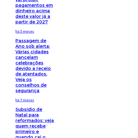
pagamentos em
dinheiro acima
deste valor já a
partir de 2027
há 5 meses
Passagem de
Ano sob alerta:
Várias cidades
cancelam
celebrações
devido a receio
de atentados.
Veja os
conselhos de
segurança
há 7 meses
Subsídio de
Natal para
reformados: veja
quem recebe
primeiro e
quando cai o