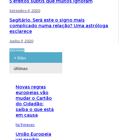
5 efeitos subtis que muitos ignoram
Setembro 4, 2020
Sagitário. Será este o signo mais
complicado numa relação? Uma astróloga
esclarece
Junho 9, 2020
VER MAIS
+ lidas
últimas
Novas regras
europeias vão
mudar o Cartão
do Cidadão:
saiba o que está
em causa
há 9 meses
União Europeia
vai proibir