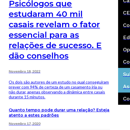
Ca
Psicólogos que
estudaram 40 mil
CE
casais revelam o fator
Co
essencial para as
Ed
relações de sucesso. E
Op
dão conselhos
Co
Novembro 18, 2022
Su
Os dois são autores de um estudo no qual conseguiram
As
prever com 94% de certeza de um casamento iria ou
não durar, apenas observando a dinâmica entre casais
durante 15 minutos.
Co
Quanto tempo pode durar uma relação? Esteja
atento a estes padrões
Novembro 17, 2020