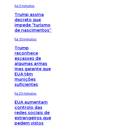
há 3 minutos
Trump assina
decreto que
impede “turismo
de nascimentos”
há 10 minutos
Trump
reconhece
escassez de
algumas armas
mas garante que
EUA têm
munições
suficientes
há 25 minutos
EUA aumentam
controlo das
redes sociais de
estrangeiros que
pedem vistos