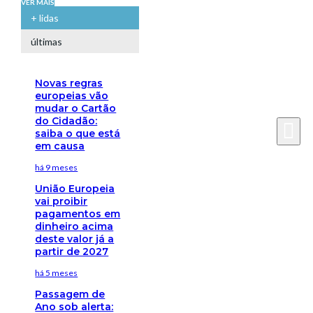
VER MAIS
+ lidas
últimas
Novas regras
europeias vão
mudar o Cartão
do Cidadão:
saiba o que está
em causa
há 9 meses
União Europeia
vai proibir
pagamentos em
dinheiro acima
deste valor já a
partir de 2027
há 5 meses
Passagem de
Ano sob alerta: