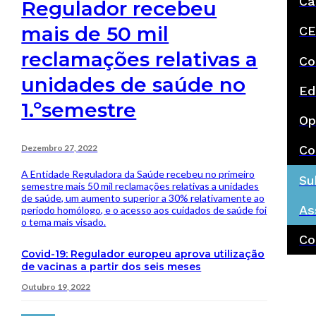
Ca
Regulador recebeu
mais de 50 mil
CE
reclamações relativas a
Co
unidades de saúde no
Ed
1.ºsemestre
Op
Dezembro 27, 2022
Co
A Entidade Reguladora da Saúde recebeu no primeiro
Su
semestre mais 50 mil reclamações relativas a unidades
de saúde, um aumento superior a 30% relativamente ao
As
período homólogo, e o acesso aos cuidados de saúde foi
o tema mais visado.
Co
Covid-19: Regulador europeu aprova utilização
de vacinas a partir dos seis meses
Outubro 19, 2022