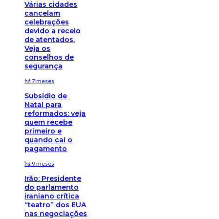
Várias cidades
cancelam
celebrações
devido a receio
de atentados.
Veja os
conselhos de
segurança
há 7 meses
Subsídio de
Natal para
reformados: veja
quem recebe
primeiro e
quando cai o
pagamento
há 9 meses
Irão: Presidente
do parlamento
iraniano crítica
“teatro” dos EUA
nas negociações