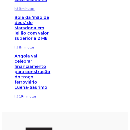
há 5 minutos
Bola da ‘mão de
deus’ de
Maradona em
leilão com valor
superior a 2 ME
há 8 minutos
Angola vai
celebrar
financiamento
para construção
do troço
ferroviário
Luena-Saurimo
há 19 minutos