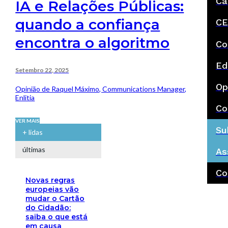
Ca
IA e Relações Públicas:
quando a confiança
CE
encontra o algoritmo
Co
Ed
Setembro 22, 2025
Op
Opinião de Raquel Máximo, Communications Manager,
Enlitia
Co
VER MAIS
Su
+ lidas
últimas
As
Co
Novas regras
europeias vão
mudar o Cartão
do Cidadão:
saiba o que está
em causa