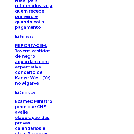
Natal para
reformados: veja
quem recebe
primeiro e
quando cai o
pagamento
há 9 meses
REPORTAGEM:
Jovens vestidos
de negro
aguardam com
expectativa
concerto de
Kanye West (Ye)
no Algarve
há 3 minutos
Exames: Ministro
pede que CNE
avalie
elaboração das
provas,
calendários e
classificadores