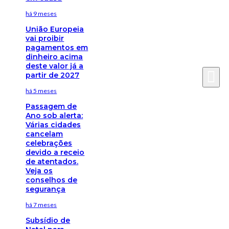
há 9 meses
União Europeia
vai proibir
pagamentos em
dinheiro acima
deste valor já a
partir de 2027
há 5 meses
Passagem de
Ano sob alerta:
Várias cidades
cancelam
celebrações
devido a receio
de atentados.
Veja os
conselhos de
segurança
há 7 meses
Subsídio de