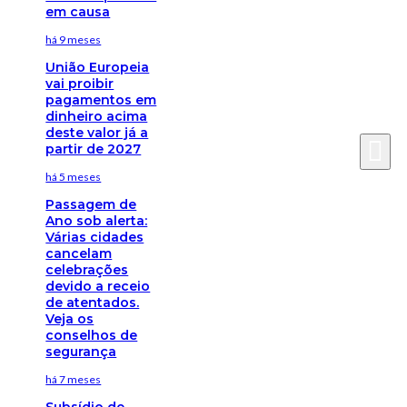
em causa
há 9 meses
União Europeia
vai proibir
pagamentos em
dinheiro acima
deste valor já a
partir de 2027
há 5 meses
Passagem de
Ano sob alerta:
Várias cidades
cancelam
celebrações
devido a receio
de atentados.
Veja os
conselhos de
segurança
há 7 meses
Subsídio de