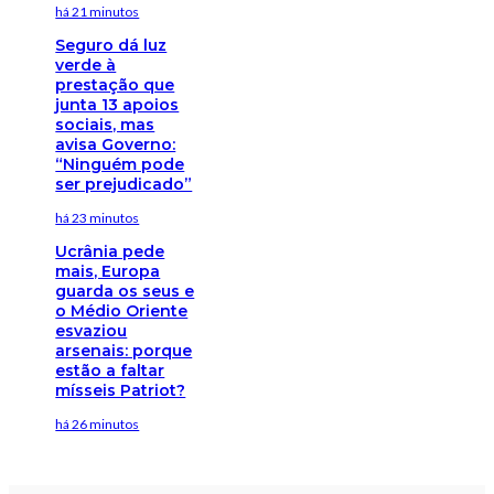
há 21 minutos
Seguro dá luz
verde à
prestação que
junta 13 apoios
sociais, mas
avisa Governo:
“Ninguém pode
ser prejudicado”
há 23 minutos
Ucrânia pede
mais, Europa
guarda os seus e
o Médio Oriente
esvaziou
arsenais: porque
estão a faltar
mísseis Patriot?
há 26 minutos