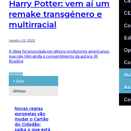
Ca
Harry Potter: vem aí um
remake transgénero e
CE
multirracial
Co
Ed
Janeiro 20, 2022
Op
A ideia foi anunciada por alguns produtores americanos,
que não têm ainda o consentimento da autora JK
Rowling
Co
Su
VER MAIS
+ lidas
As
últimas
Co
Novas regras
europeias vão
mudar o Cartão
do Cidadão:
saiba o que está