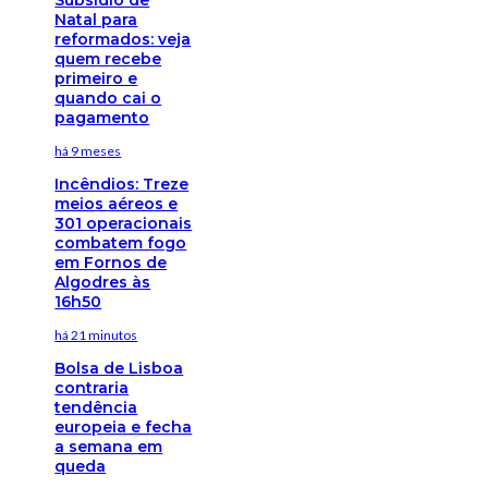
Natal para
reformados: veja
quem recebe
primeiro e
quando cai o
pagamento
há 9 meses
Incêndios: Treze
meios aéreos e
301 operacionais
combatem fogo
em Fornos de
Algodres às
16h50
há 21 minutos
Bolsa de Lisboa
contraria
tendência
europeia e fecha
a semana em
queda