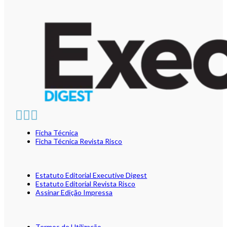
Ficha Técnica
Ficha Técnica Revista Risco
Estatuto Editorial Executive Digest
Estatuto Editorial Revista Risco
Assinar Edição Impressa
Termos de Utilização