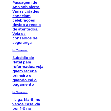
Passagem de
Ano sob alerta:
Várias cidades
cancelam
celebrações
devido a receio
de atentados.
Veja os
conselhos de
segurança
há 7 meses
Subsídio de
Natal para
reformados: veja
quem recebe
primeiro e
quando cai o
pagamento
há 9 meses
I Liga: Marítimo
vence Casa Pia
por 1-0 no