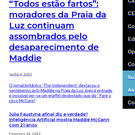
Ca
“Todos estão fartos”:
moradores da Praia da
CE
Luz continuam
Co
assombrados pelo
Ed
desaparecimento de
Op
Maddie
Co
Junho 6, 2025
Su
O jornal britânico ‘The Independent’ destacou o
As
sentimento anti-Maddie na Praia da Luz: logo à entrada,
é possível ver-se um graffiti desbotado que diz “Pare o
circo McCann”
Co
Julia Faustyna afinal diz a verdade?
Inteligência Artificial mostra Maddie McCann
com 21 anos
Fevereiro 24, 2023