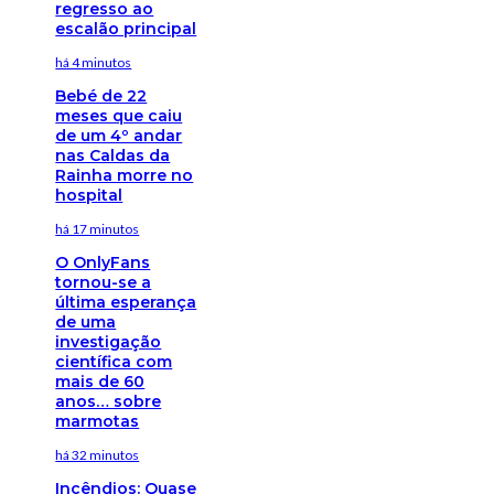
regresso ao
escalão principal
há 4 minutos
Bebé de 22
meses que caiu
de um 4º andar
nas Caldas da
Rainha morre no
hospital
há 17 minutos
O OnlyFans
tornou-se a
última esperança
de uma
investigação
científica com
mais de 60
anos… sobre
marmotas
há 32 minutos
Incêndios: Quase