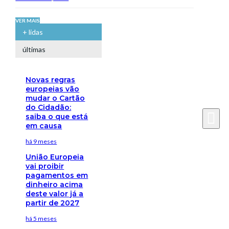
VER MAIS
+ lidas
últimas
Novas regras
europeias vão
mudar o Cartão
do Cidadão:
saiba o que está
em causa
há 9 meses
União Europeia
vai proibir
pagamentos em
dinheiro acima
deste valor já a
partir de 2027
há 5 meses