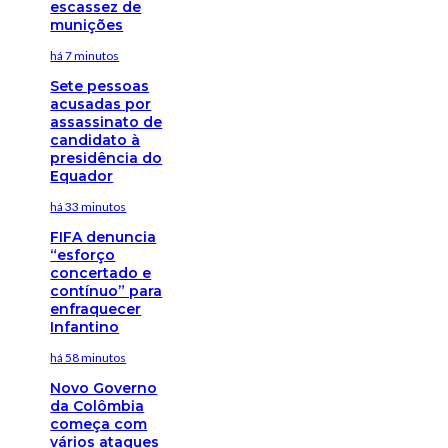
escassez de
munições
há 7 minutos
Sete pessoas
acusadas por
assassinato de
candidato à
presidência do
Equador
há 33 minutos
FIFA denuncia
“esforço
concertado e
contínuo” para
enfraquecer
Infantino
há 58 minutos
Novo Governo
da Colômbia
começa com
vários ataques