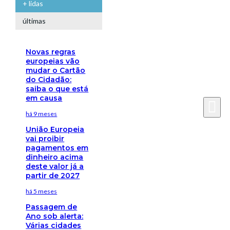
+ lidas
últimas
Novas regras
europeias vão
mudar o Cartão
do Cidadão:
saiba o que está
em causa
há 9 meses
União Europeia
vai proibir
pagamentos em
dinheiro acima
deste valor já a
partir de 2027
há 5 meses
Passagem de
Ano sob alerta:
Várias cidades