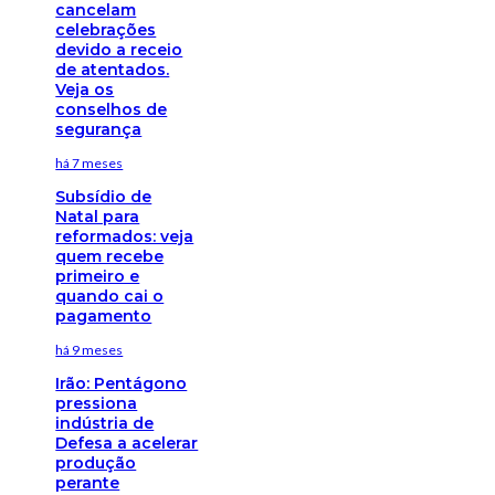
cancelam
celebrações
devido a receio
de atentados.
Veja os
conselhos de
segurança
há 7 meses
Subsídio de
Natal para
reformados: veja
quem recebe
primeiro e
quando cai o
pagamento
há 9 meses
Irão: Pentágono
pressiona
indústria de
Defesa a acelerar
produção
perante