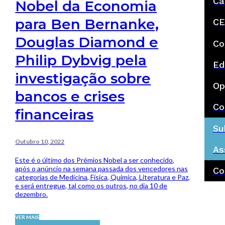
Ca
Nobel da Economia
para Ben Bernanke,
CE
Douglas Diamond e
Co
Philip Dybvig pela
Ed
investigação sobre
Op
bancos e crises
Co
financeiras
Su
Outubro 10, 2022
As
Este é o último dos Prémios Nobel a ser conhecido,
após o anúncio na semana passada dos vencedores nas
Co
categorias de Medicina, Física, Química, Literatura e Paz,
e será entregue, tal como os outros, no dia 10 de
dezembro.
VER MAIS