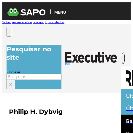
MENU
Saltar para o conteúdo principal
Ir para o footer
Pesquisar no
site
Pesquisar
×
Úl
Úl
Philip H. Dybvig
Ba