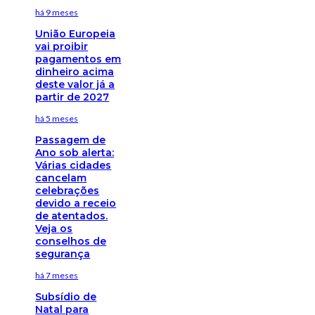
há 9 meses
União Europeia
vai proibir
pagamentos em
dinheiro acima
deste valor já a
partir de 2027
há 5 meses
Passagem de
Ano sob alerta:
Várias cidades
cancelam
celebrações
devido a receio
de atentados.
Veja os
conselhos de
segurança
há 7 meses
Subsídio de
Natal para