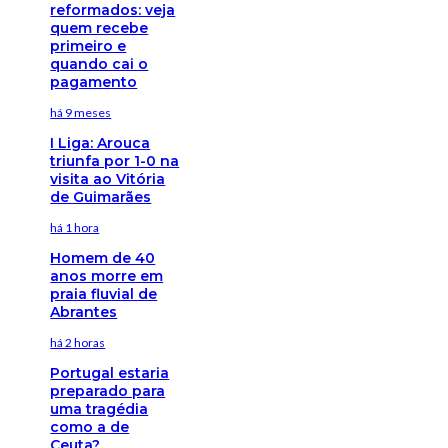
reformados: veja
quem recebe
primeiro e
quando cai o
pagamento
há 9 meses
I Liga: Arouca
triunfa por 1-0 na
visita ao Vitória
de Guimarães
há 1 hora
Homem de 40
anos morre em
praia fluvial de
Abrantes
há 2 horas
Portugal estaria
preparado para
uma tragédia
como a de
Ceuta?