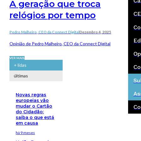
Ca
A geração que troca
relógios por tempo
CE
Co
Pedro Malheiro, CEO da Connect Digital
Dezembro 4, 2025
Ed
Opinião de Pedro Malheiro, CEO da Connect Digital
Op
VER MAIS
+ lidas
Co
últimas
Su
As
Novas regras
europeias vão
mudar o Cartão
Co
do Cidadão:
saiba o que está
em causa
há 9 meses