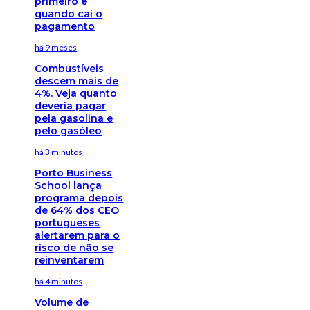
primeiro e
quando cai o
pagamento
há 9 meses
Combustíveis
descem mais de
4%. Veja quanto
deveria pagar
pela gasolina e
pelo gasóleo
há 3 minutos
Porto Business
School lança
programa depois
de 64% dos CEO
portugueses
alertarem para o
risco de não se
reinventarem
há 4 minutos
Volume de