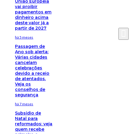
União Europeia
vai proibir
pagamentos em
dinheiro acima
deste valor já a
partir de 2027
há 5 meses
Passagem de
Ano sob alerta:
Várias cidades
cancelam
celebrações
devido a receio
de atentados.
Veja os
conselhos de
segurança
há 7 meses
Subsídio de
Natal para
reformados: veja
quem recebe