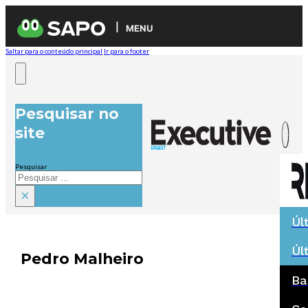
MENU
Saltar para o conteúdo principal
Ir para o footer
Pesquisar no
site
Pesquisar
×
Úl
Úl
Pedro Malheiro
Ba