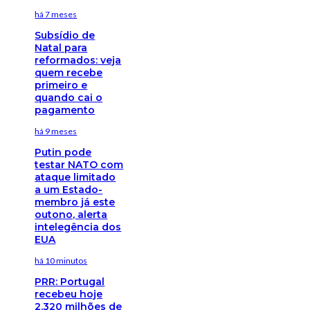
há 7 meses
Subsídio de
Natal para
reformados: veja
quem recebe
primeiro e
quando cai o
pagamento
há 9 meses
Putin pode
testar NATO com
ataque limitado
a um Estado-
membro já este
outono, alerta
intelegência dos
EUA
há 10 minutos
PRR: Portugal
recebeu hoje
2.320 milhões de