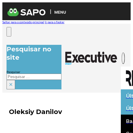
MENU
Saltar para o conteúdo principal
Ir para o footer
Pesquisar no
site
Pesquisar
×
Úl
Úl
Oleksiy Danilov
Ba