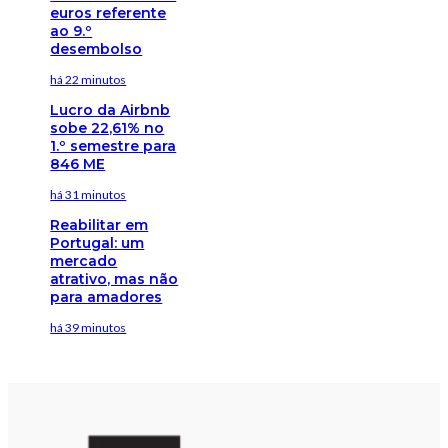
euros referente
ao 9.º
desembolso
há 22 minutos
Lucro da Airbnb
sobe 22,61% no
1.º semestre para
846 ME
há 31 minutos
Reabilitar em
Portugal: um
mercado
atrativo, mas não
para amadores
há 39 minutos