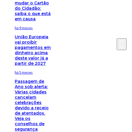
mudar o Cartão
do Cidadão:
saiba o que está
em causa
há 9 meses
União Europeia
vai proibir
pagamentos em
dinheiro acima
deste valor já a
partir de 2027
há 5 meses
Passagem de
Ano sob alerta:
Várias cidades
cancelam
celebrações
devido a receio
de atentados.
Veja os
conselhos de
segurança