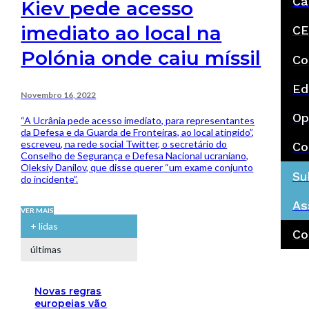
Ca
Kiev pede acesso
imediato ao local na
CE
Polónia onde caiu míssil
Co
Ed
Novembro 16, 2022
Op
“A Ucrânia pede acesso imediato, para representantes
da Defesa e da Guarda de Fronteiras, ao local atingido”,
escreveu, na rede social Twitter, o secretário do
Co
Conselho de Segurança e Defesa Nacional ucraniano,
Oleksiy Danilov, que disse querer “um exame conjunto
Su
do incidente”.
As
VER MAIS
+ lidas
Co
últimas
Novas regras
europeias vão